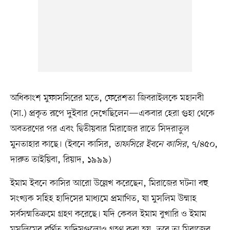
অধিকাংশ মুফাসসিরের মতে, ফেরেশতা জিবরাইলকে মহানবী
(সা.) প্রকৃত রূপে দুইবার দেখেছিলেন—একবার হেরা গুহা থেকে
অবতরণের পর এবং দ্বিতীয়বার মিরাজের রাতে সিদরাতুল
মুনতাহার কাছে। (ইবনে কাসির,
তাফসিরে ইবনে কাসির
, ৭/৪৫০,
দারুত তাইয়িবা, রিয়াদ, ১৯৯৯)
ইমাম ইবনে কাসির আরো উল্লেখ করেছেন, মিরাজের ঘটনা বহু
সংখ্যক সহিহ হাদিসের মাধ্যমে প্রমাণিত, যা মুসলিম উম্মাহ
সর্বসম্মতিক্রমে গ্রহণ করেছে। যদি কেবল ইমাম বুখারি ও ইমাম
মুসলিমের বর্ণিত হাদিসগুলোও গ্রহণ করা হয়, তবে তা মিরাজের