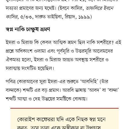
সত্যতা প্রমাণের জন্য যথেষ্ট। (ইবনে কাসির,
তাফসিরে ইবনে
কাসির
, ৫/৩৩, দারুত তাইয়িবা, রিয়াদ, ১৯৯৯)
স্বপ্ন নাকি চাক্ষুষ ভ্রমণ
ইসরা ও মিরাজ কি কেবল আত্মিক ভ্রমণ ছিল নাকি সশরীরে? এই
প্রশ্নে অধিকাংশ ওলামা এবং পূর্বসূরি ও উত্তরসূরি আলেমদের
ঐকমত্য হলো, ইসরা ও মিরাজ জাগ্রত অবস্থায় সশরীরে ও
সরাত্মায় সংঘটিত হয়েছিল।
পবিত্র কোরআনের সুরা ইসরা-এর শুরুতে ‘আবদিহি’ (তাঁর
বান্দাকে) শব্দটি এর বড় প্রমাণ। আরবি ভাষায় ‘আবদ’ বা ‘বান্দা’
শব্দটি আত্মা ও দেহ উভয়ের সমষ্টিকে বোঝায়।
কোরাইশ কাফেররা যদি একে নিছক স্বপ্ন মনে
করত, তবে তারা একে অস্বীকার বা উপহাস