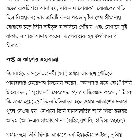
রঙের একটি পশু আনা হয়, যার নাম ‘বোরাক’। বোরাকের গতি
ছিল বিস্ময়কর; তার প্রতিটি কদম পড়ত দৃষ্টির শেষ সীমানায়।
বোরাকে চড়ে তিনি বাইতুল মাকদিসে পৌঁছান এবং সেখানে দুই
রাকাত নামাজ আদায় করেন। এরপর শুরু হয় ঊর্ধ্বগমন বা
মিরাজ।
সপ্ত আকাশের মহাযাত্রা
জিবরাইলের সঙ্গে মহানবী (সা.) প্রথম আকাশে পৌঁছলে
পাহারাদার ফেরেশতা জিজ্ঞেস করেন, “আপনার সঙ্গে কে?” তিনি
উত্তর দেন, “মুহাম্মদ”। ফেরেশতা পুনরায় জিজ্ঞেস করেন, “তাঁকে
কি ডাকা হয়েছে?” উত্তর ইতিবাচক হলে প্রথম আকাশের দরজা
খুলে দেওয়া হয়। সেখানে তিনি মানবজাতির আদি পিতা হজরত
আদম (আ.)–এর সাক্ষাৎ পান। (সহিহ বুখারি, হাদিস: ৩৮৮৭)
পর্যায়ক্রমে তিনি দ্বিতীয় আকাশে নবী ইয়াহইয়া ও ইসা, তৃতীয়