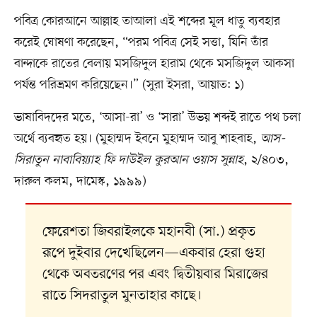
পবিত্র কোরআনে আল্লাহ তাআলা এই শব্দের মূল ধাতু ব্যবহার
করেই ঘোষণা করেছেন, “পরম পবিত্র সেই সত্তা, যিনি তাঁর
বান্দাকে রাতের বেলায় মসজিদুল হারাম থেকে মসজিদুল আকসা
পর্যন্ত পরিভ্রমণ করিয়েছেন।” (সুরা ইসরা, আয়াত: ১)
ভাষাবিদদের মতে, ‘আসা-রা’ ও ‘সারা’ উভয় শব্দই রাতে পথ চলা
অর্থে ব্যবহৃত হয়। (মুহাম্মদ ইবনে মুহাম্মদ আবু শাহবাহ,
আস-
সিরাতুন নাবাবিয়্যাহ ফি দাউইল কুরআন ওয়াস সুন্নাহ
, ২/৪০৩,
দারুল কলম, দামেস্ক, ১৯৯৯)
ফেরেশতা জিবরাইলকে মহানবী (সা.) প্রকৃত
রূপে দুইবার দেখেছিলেন—একবার হেরা গুহা
থেকে অবতরণের পর এবং দ্বিতীয়বার মিরাজের
রাতে সিদরাতুল মুনতাহার কাছে।