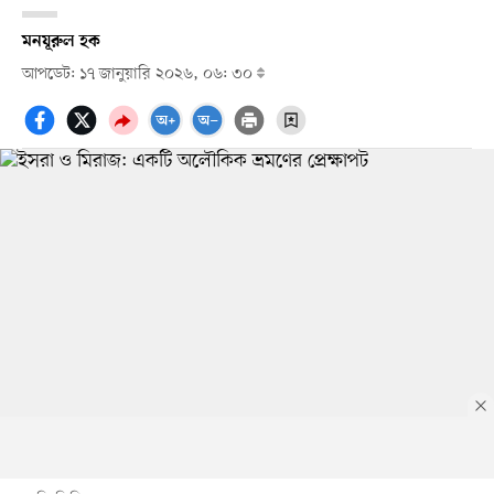
মনযূরুল হক
আপডেট: ১৭ জানুয়ারি ২০২৬, ০৬: ৩০