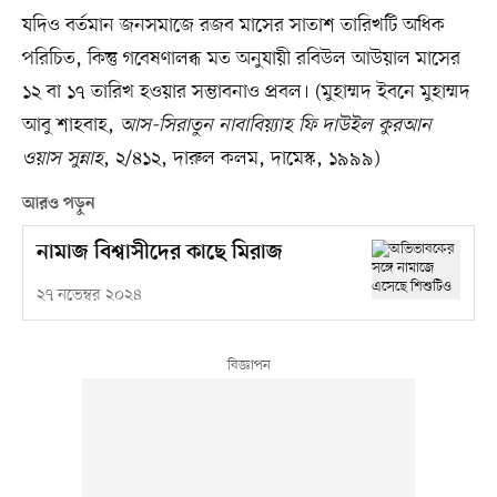
যদিও বর্তমান জনসমাজে রজব মাসের সাতাশ তারিখটি অধিক
পরিচিত, কিন্তু গবেষণালব্ধ মত অনুযায়ী রবিউল আউয়াল মাসের
১২ বা ১৭ তারিখ হওয়ার সম্ভাবনাও প্রবল। (মুহাম্মদ ইবনে মুহাম্মদ
আবু শাহবাহ,
আস-সিরাতুন নাবাবিয়্যাহ ফি দাউইল কুরআন
ওয়াস সুন্নাহ
, ২/৪১২, দারুল কলম, দামেস্ক, ১৯৯৯)
আরও পড়ুন
নামাজ বিশ্বাসীদের কাছে মিরাজ
২৭ নভেম্বর ২০২৪