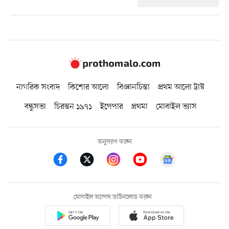
নাগরিক সংবাদ
কিশোর আলো
বিজ্ঞানচিন্তা
প্রথম আলো ট্রাস্ট
বন্ধুসভা
চিরন্তন ১৯৭১
ইপেপার
প্রথমা
মোবাইল ভ্যাস
অনুসরণ করুন
মোবাইল অ্যাপস ডাউনলোড করুন