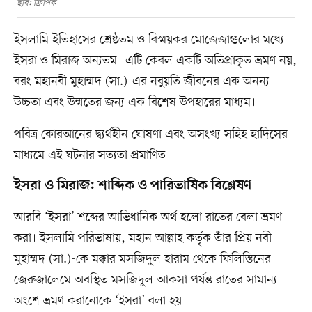
ছবি: ফ্রিপিক
ইসলামি ইতিহাসের শ্রেষ্ঠতম ও বিস্ময়কর মোজেজাগুলোর মধ্যে
ইসরা ও মিরাজ অন্যতম। এটি কেবল একটি অতিপ্রাকৃত ভ্রমণ নয়,
বরং মহানবী মুহাম্মদ (সা.)-এর নবুয়তি জীবনের এক অনন্য
উচ্চতা এবং উম্মতের জন্য এক বিশেষ উপহারের মাধ্যম।
পবিত্র কোরআনের দ্ব্যর্থহীন ঘোষণা এবং অসংখ্য সহিহ হাদিসের
মাধ্যমে এই ঘটনার সত্যতা প্রমাণিত।
ইসরা ও মিরাজ: শাব্দিক ও পারিভাষিক বিশ্লেষণ
আরবি ‘ইসরা’ শব্দের আভিধানিক অর্থ হলো রাতের বেলা ভ্রমণ
করা। ইসলামি পরিভাষায়, মহান আল্লাহ কর্তৃক তাঁর প্রিয় নবী
মুহাম্মদ (সা.)-কে মক্কার মসজিদুল হারাম থেকে ফিলিস্তিনের
জেরুজালেমে অবস্থিত মসজিদুল আকসা পর্যন্ত রাতের সামান্য
অংশে ভ্রমণ করানোকে ‘ইসরা’ বলা হয়।