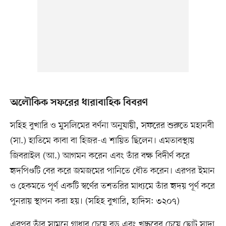
অলৌকিক সফরের ধারাবাহিক বিবরণ
সহিহ বুখারি ও মুসলিমের বর্ণনা অনুযায়ী, সফরের শুরুতে মহানবী
(সা.) হাতিমে কাবা বা হিজর-এ শায়িত ছিলেন। এমতাবস্থায়
জিবরাইল (আ.) আগমন করেন এবং তাঁর বক্ষ বিদীর্ণ করে
হৃদপিণ্ডটি বের করে জমজমের পানিতে ধৌত করেন। এরপর ইমান
ও হেকমতে পূর্ণ একটি স্বর্ণের তশতরির মাধ্যমে তাঁর হৃদয় পূর্ণ করে
পুনরায় স্থাপন করা হয়। (সহিহ বুখারি, হাদিস: ৩২০৭)
এরপর তাঁর সামনে গাধার চেয়ে বড় এবং খচ্চরের চেয়ে ছোট সাদা