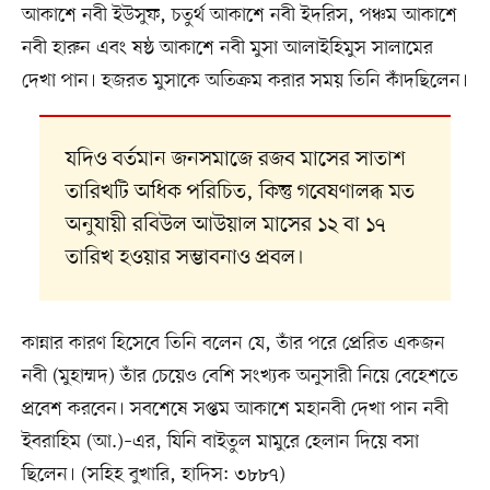
আকাশে নবী ইউসুফ, চতুর্থ আকাশে নবী ইদরিস, পঞ্চম আকাশে
নবী হারুন এবং ষষ্ঠ আকাশে নবী মুসা আলাইহিমুস সালামের
দেখা পান। হজরত মুসাকে অতিক্রম করার সময় তিনি কাঁদছিলেন।
যদিও বর্তমান জনসমাজে রজব মাসের সাতাশ
তারিখটি অধিক পরিচিত, কিন্তু গবেষণালব্ধ মত
অনুযায়ী রবিউল আউয়াল মাসের ১২ বা ১৭
তারিখ হওয়ার সম্ভাবনাও প্রবল।
কান্নার কারণ হিসেবে তিনি বলেন যে, তাঁর পরে প্রেরিত একজন
নবী (মুহাম্মদ) তাঁর চেয়েও বেশি সংখ্যক অনুসারী নিয়ে বেহেশতে
প্রবেশ করবেন। সবশেষে সপ্তম আকাশে মহানবী দেখা পান নবী
ইবরাহিম (আ.)–এর, যিনি বাইতুল মামুরে হেলান দিয়ে বসা
ছিলেন। (সহিহ বুখারি, হাদিস: ৩৮৮৭)