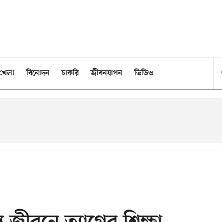
খেলা
বিনোদন
চাকরি
জীবনযাপন
ভিডিও