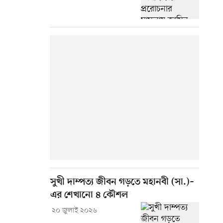
সুখী দাম্পত্য জীবন গড়তে মহানবী (সা.)–
এর শেখানো ৪ কৌশল
২০ জুলাই ২০২৬