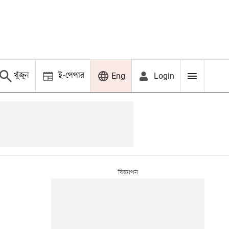
খুঁজুন
ই-পেপার
Login
Eng