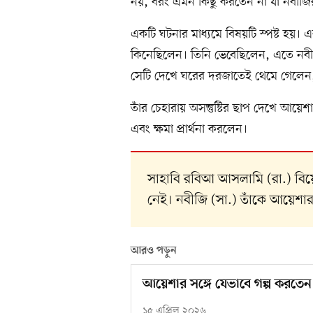
নয়, বরং এমন কিছু করতেন না যা নবীজির 
একটি ঘটনার মাধ্যমে বিষয়টি স্পষ্ট হয়। এ
কিনেছিলেন। তিনি ভেবেছিলেন, এতে নবীজি
সেটি দেখে ঘরের দরজাতেই থেমে গেলেন,
তাঁর চেহারায় অসন্তুষ্টির ছাপ দেখে আয়েশ
এবং ক্ষমা প্রার্থনা করলেন।
সাহাবি রবিআ আসলামি (রা.) বিয়ে 
নেই। নবীজি (সা.) তাঁকে আয়েশা
আরও পড়ুন
আয়েশার সঙ্গে যেভাবে গল্প করতে
১৫ এপ্রিল ২০২৬