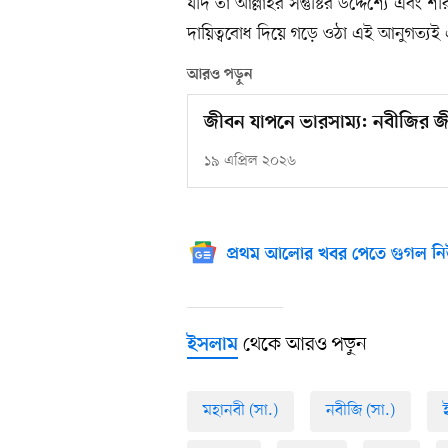
যদি তা আল্লাহর সন্তুষ্টির উদ্দেশ্যে এবং
দায়িত্ববোধ দিয়ে গড়ে ওঠা এই আনুগত্যই এ
আরও পড়ুন
জীবন যাপনে ভারসাম্য: নবীজির জী
১৯ এপ্রিল ২০২৬
প্রথম আলোর খবর পেতে গুগল নি
থেকে আরও পড়ুন
ইসলাম
মহানবী (সা.)
নবীজি (সা.)