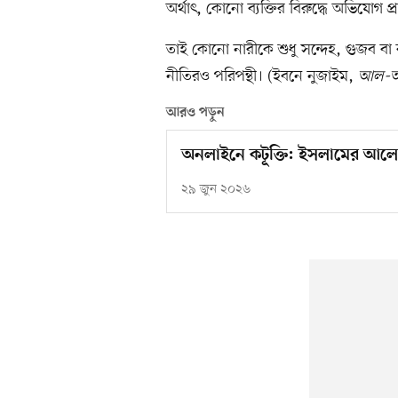
অর্থাৎ, কোনো ব্যক্তির বিরুদ্ধে অভিযোগ প্
তাই কোনো নারীকে শুধু সন্দেহ, গুজব বা ব্
নীতিরও পরিপন্থী। (ইবনে নুজাইম,
আল-আশ
আরও পড়ুন
অনলাইনে কটূক্তি: ইসলামের আল
২৯ জুন ২০২৬