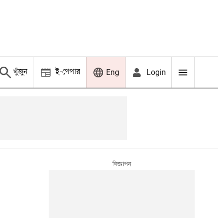
খুঁজুন
ই-পেপার
Login
Eng