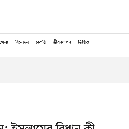
খেলা
বিনোদন
চাকরি
জীবনযাপন
ভিডিও