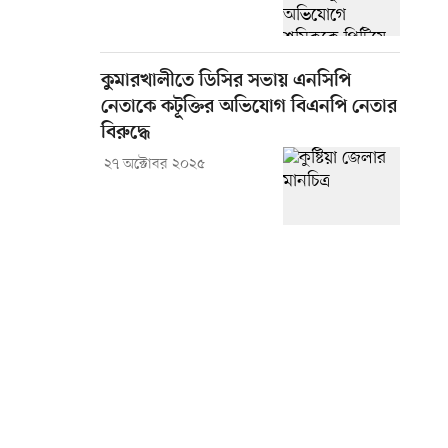
কুমারখালীতে ডিসির সভায় এনসিপি
নেতাকে কটূক্তির অভিযোগ বিএনপি নেতার
বিরুদ্ধে
২৭ অক্টোবর ২০২৫