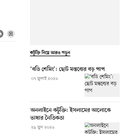
কটূক্তি নিয়ে আরও পড়ুন
‘বডি শেমিং’: ছোট মন্তব্যের বড় পাপ
০৭ জুলাই ২০২৬
অনলাইনে কটূক্তি: ইসলামের আলোকে
ভাষার নৈতিকতা
২৯ জুন ২০২৬