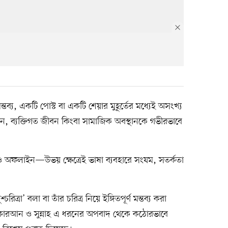
্য, একটি পোস্ট বা একটি শেয়ার মুহূর্তের মধ্যেই অসংখ্য
ান, ব্যক্তিগত জীবন কিংবা সামাজিক অবস্থানকে গভীরভাবে
ফলাইন—উভয় ক্ষেত্রেই ভাষা ব্যবহারে সংযম, সতর্কতা
ত্রা’ বলা বা তাঁর চরিত্র নিয়ে ইঙ্গিতপূর্ণ মন্তব্য করা
়। কোরআন ও সুন্নাহ এ ধরনের অপবাদ থেকে কঠোরভাবে