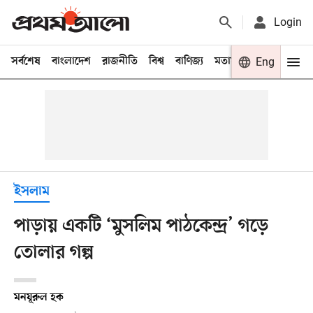
Login
সর্বশেষ
বাংলাদেশ
রাজনীতি
বিশ্ব
বাণিজ্য
মতামত
খেলা
Eng
বিনো
ইসলাম
পাড়ায় একটি ‘মুসলিম পাঠকেন্দ্র’ গড়ে
তোলার গল্প
মনযূরুল হক