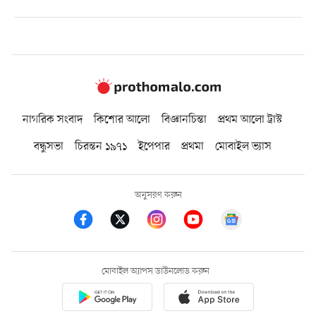
নাগরিক সংবাদ
কিশোর আলো
বিজ্ঞানচিন্তা
প্রথম আলো ট্রাস্ট
বন্ধুসভা
চিরন্তন ১৯৭১
ইপেপার
প্রথমা
মোবাইল ভ্যাস
অনুসরণ করুন
মোবাইল অ্যাপস ডাউনলোড করুন