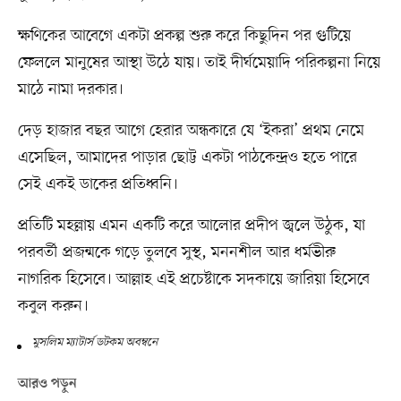
ক্ষণিকের আবেগে একটা প্রকল্প শুরু করে কিছুদিন পর গুটিয়ে
ফেললে মানুষের আস্থা উঠে যায়। তাই দীর্ঘমেয়াদি পরিকল্পনা নিয়ে
মাঠে নামা দরকার।
দেড় হাজার বছর আগে হেরার অন্ধকারে যে ‘ইকরা’ প্রথম নেমে
এসেছিল, আমাদের পাড়ার ছোট্ট একটা পাঠকেন্দ্রও হতে পারে
সেই একই ডাকের প্রতিধ্বনি।
প্রতিটি মহল্লায় এমন একটি করে আলোর প্রদীপ জ্বলে উঠুক, যা
পরবর্তী প্রজন্মকে গড়ে তুলবে সুস্থ, মননশীল আর ধর্মভীরু
নাগরিক হিসেবে। আল্লাহ এই প্রচেষ্টাকে সদকায়ে জারিয়া হিসেবে
কবুল করুন।
মুসলিম ম্যাটার্স ডটকম অবম্বনে
আরও পড়ুন