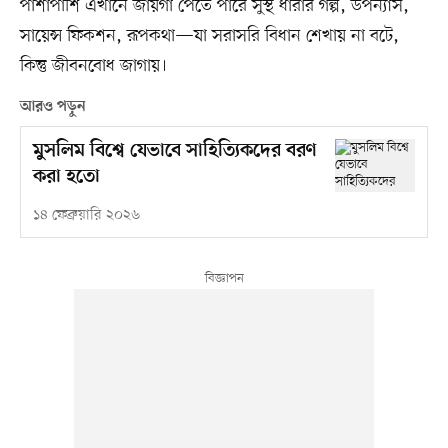
পাশাপাশি এখানে জায়গা পেতে পারে সুস্থ ধারার গল্প, উপন্যাস,
সায়েন্স ফিকশন, রূপকথা—যা সরাসরি বিধান শেখায় না বটে,
কিন্তু জীবনবোধ জাগায়।
আরও পড়ুন
মুসলিম বিশ্বে যেভাবে সাহিত্যিকদের বরণ
করা হতো
১৪ ফেব্রুয়ারি ২০২৬