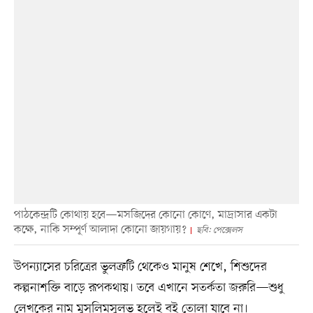
পাঠকেন্দ্রটি কোথায় হবে—মসজিদের কোনো কোণে, মাদ্রাসার একটা
কক্ষে, নাকি সম্পূর্ণ আলাদা কোনো জায়গায়?
ছবি: পেক্সেলস
উপন্যাসের চরিত্রের ভুলত্রুটি থেকেও মানুষ শেখে, শিশুদের
কল্পনাশক্তি বাড়ে রূপকথায়। তবে এখানে সতর্কতা জরুরি—শুধু
লেখকের নাম মুসলিমসুলভ হলেই বই তোলা যাবে না।