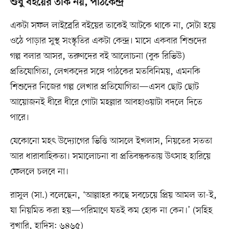
শুধু বইয়ের তাক নয়, পাঠকেন্দ্র
একটা সফল লাইব্রেরি বইয়ের তাকেই আটকে থাকে না, সেটা হয়ে
ওঠে পাড়ার সুস্থ সংস্কৃতির একটা কেন্দ্র। মাসে একবার শিশুদের
গল্প বলার আসর, তরুণদের বই আলোচনা (বুক রিভিউ)
প্রতিযোগিতা, লেখকদের সঙ্গে পাঠকের মতবিনিময়, এমনকি
শিশুদের নিজের গল্প লেখার প্রতিযোগিতা—এসব ছোট ছোট
আয়োজনই ধীরে ধীরে গোটা মহল্লার আবহাওয়াটা বদলে দিতে
পারে।
যেকোনো মহৎ উদ্যোগের ভিত্তি আসলে ইখলাস, নিয়তের সততা
আর ধারাবাহিকতা। সমালোচনা বা প্রতিবন্ধকতায় উৎসাহ হারিয়ে
ফেললে চলবে না।
রাসুল (সা.) বলেছেন, ‘আল্লাহর কাছে সবচেয়ে প্রিয় আমল তা-ই,
যা নিয়মিত করা হয়—পরিমাণে যতই কম হোক না কেন।’ (সহিহ
বুখারি, হাদিস: ৬৪৬৫)