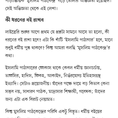
পাড়াভিত্তিক ‘মুসলিম পাঠকেন্দ্র’ গড়ে তোলার অভিজ্ঞতা হয়েছিল।
সেই অভিজ্ঞতা থেকে এই লেখা।
কী ধরনের বই রাখব
লাইব্রেরি শুরুর আগে প্রথম যে প্রশ্নটা সামনে আসে তা হলো, কী
ধরনের বই রাখা হবে? এটা কি খাঁটি ‘ইসলামি পাঠাগার’ হবে, মানে
শুধুই ধর্মীয় পুস্ক থাকবে? কিন্তু আমরা বলছি ‘মুসলিম পাঠকেন্দ্র’র
কথা।
ইসলামি পাঠাগারের ফোকাস থাকে কেবল ধর্মীয় জ্ঞানচর্চায়,
তাফসির, হাদিস, ফিকহ, আকাইদ, নির্ভরযোগ্য ইতিহাসগ্রন্থ
ইত্যাদি। সেটাও প্রয়োজনীয়। যাঁদের পক্ষে দামে বড় কিতাব কেনা
সম্ভব নয়, সাধারণ পাঠক, মাদ্রাসার শিক্ষার্থী, গবেষক; তাঁদের
জন্য এটা এক বিরাট নেয়ামত।
কিন্তু মুসলিম পাঠকেন্দ্রের পরিধি একটু বিস্তৃত। ধর্মীয় বইয়ের