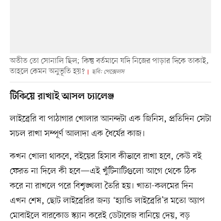
অতীত তো সোনালি ছিল; কিন্তু বর্তমানে যদি নিজের পাড়ার দিকে তাকাই,
তাহলে কেমন অনুভূতি হয়?
ছবি: পেক্সেলস
টিকিয়ে রাখাই আসল চ্যালেঞ্জ
লাইব্রেরি বা পাঠাগার খোলার আনন্দটা এক জিনিস, প্রতিদিন সেটা
সচল রাখা সম্পূর্ণ আলাদা এক ধৈর্যের কাজ।
কখন খোলা থাকবে, বইয়ের হিসাব কীভাবে রাখা হবে, কেউ বই
ফেরত না দিলে কী হবে—এই খুঁটিনাটিগুলো আগে থেকে ঠিক
করে না রাখলে পরে বিশৃঙ্খলা তৈরি হয়। খাতা-কলমের দিন
এখন শেষ, ছোট লাইব্রেরির জন্য ‘হ্যান্ডি লাইব্রেরি’র মতো অ্যাপ
মোবাইলে বারকোড স্ক্যান করেই ডেটাবেজ বানিয়ে দেয়, বড়