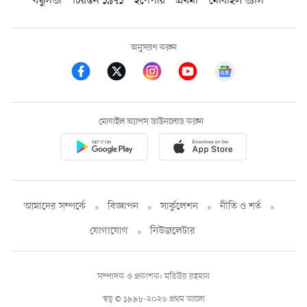
বন্ধুসভা
চিরন্তন ১৯৭১
ইপেপার
প্রথমা
মোবাইল ভ্যাস
অনুসরণ করুন
মোবাইল অ্যাপস ডাউনলোড করুন
আমাদের সম্পর্কে
বিজ্ঞাপন
সার্কুলেশন
নীতি ও শর্ত
যোগাযোগ
নিউজলেটার
সম্পাদক ও প্রকাশক: মতিউর রহমান
স্বত্ব © ১৯৯৮-২০২৬ প্রথম আলো