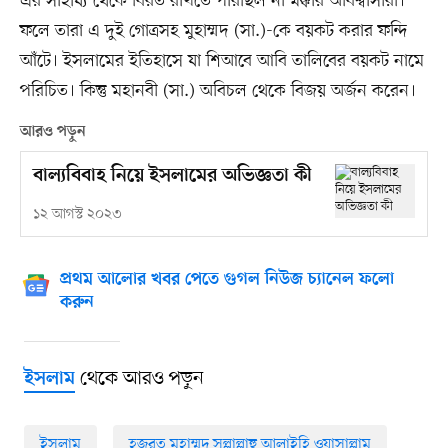
এর সাহায্য থেকে বিরত রাখতে পারছিল না মক্কার অবিশ্বাসীরা।
ফলে তারা এ দুই গোত্রসহ মুহাম্মদ (সা.)-কে বয়কট করার ফন্দি
আঁটে। ইসলামের ইতিহাসে যা শিআবে আবি তালিবের বয়কট নামে
পরিচিত। কিন্তু মহানবী (সা.) অবিচল থেকে বিজয় অর্জন করেন।
আরও পড়ুন
বাল্যবিবাহ নিয়ে ইসলামের অভিজ্ঞতা কী
১২ আগস্ট ২০২৩
প্রথম আলোর খবর পেতে গুগল নিউজ চ্যানেল ফলো
করুন
থেকে আরও পড়ুন
ইসলাম
ইসলাম
হজরত মুহাম্মদ সল্লাল্লাহু আলাইহি ওয়াসাল্লাম