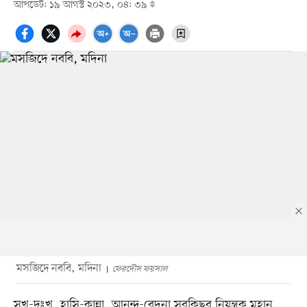
আপডেট: ১৯ আগস্ট ২০২৩, ০৪: ৩৯
মসজিদে নববি, মদিনা
ফেরদৌস ফয়সাল
সুখ-দুঃখ, হাসি-কান্না, আনন্দ-বেদনা সবকিছুর নিয়ন্ত্রক মহান