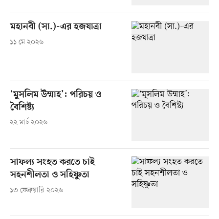
মহানবী (সা.)-এর হজযাত্রা
১১ মে ২০২৬
‘মুসলিম উম্মাহ’: পরিচয় ও
বৈশিষ্ট্য
২২ মার্চ ২০২৬
সাফল্য সংহত করতে চাই
সহনশীলতা ও সহিষ্ণুতা
১৩ ফেব্রুয়ারি ২০২৬