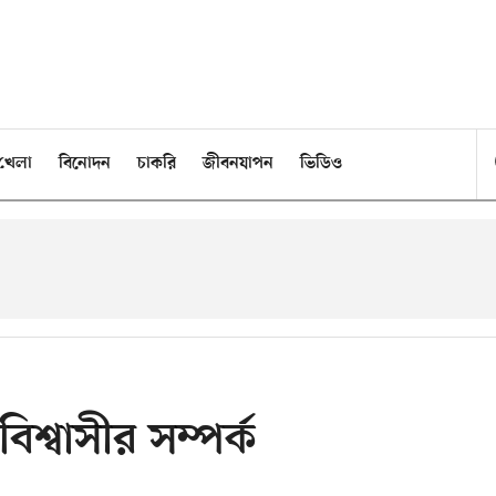
খেলা
বিনোদন
চাকরি
জীবনযাপন
ভিডিও
িশ্বাসীর সম্পর্ক