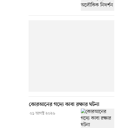
কোরআনের গদ্যে কাবা রক্ষার ঘটনা
০১ আগস্ট ২০২৬