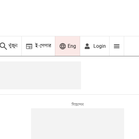
খুঁজুন
ই-পেপার
Login
Eng