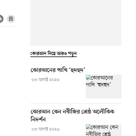
কোরআন নিয়ে আরও পড়ুন
কোরআনের পাখি ‘হুদহুদ’
০৩ আগস্ট ২০২৬
কোরআন কেন নবীজির শ্রেষ্ঠ অলৌকিক
নিদর্শন
০৩ আগস্ট ২০২৬