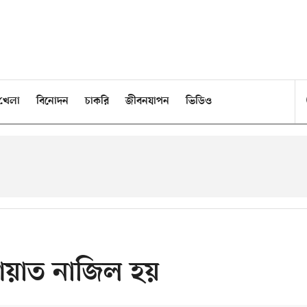
খেলা
বিনোদন
চাকরি
জীবনযাপন
ভিডিও
য়াত নাজিল হয়