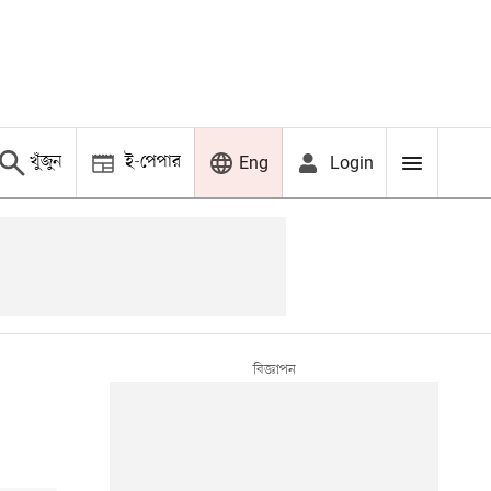
খুঁজুন
ই-পেপার
Login
Eng