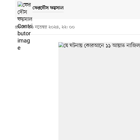
ফেরদৌস ফয়সাল
প্রকাশ: ৩০ নভেম্বর ২০২৪, ২২: ০০