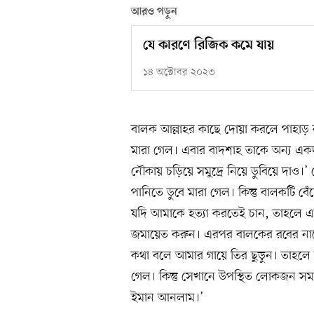
আরও পড়ুন
যে কারণে রিজিক কমে যায়
১৪ অক্টোবর ২০২৩
বালক আল্লাহর কাছে দোয়া করলে পাহাড় 
মারা গেল। এবার বাদশাহ তাকে অন্য এ
নৌকায় চড়িয়ে সমুদ্রে নিয়ে ডুবিয়ে দাও
পানিতে ডুবে মারা গেল। কিন্তু বালকট
যদি আমাকে হত্যা করতেই চান, তাহলে এ
জমায়েত করুন। এরপর বালকের রবের নামে
কথা বলে আমার গায়ে তির ছুড়ুন। তাহলে
গেল। কিন্তু সেখানে উপস্থিত লোকজন স
ইমান আনলাম।’