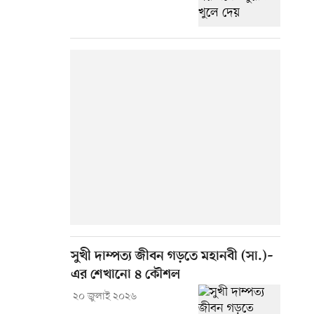
সুখী দাম্পত্য জীবন গড়তে মহানবী (সা.)–
এর শেখানো ৪ কৌশল
২০ জুলাই ২০২৬