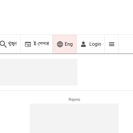
খুঁজুন
ই-পেপার
Login
Eng