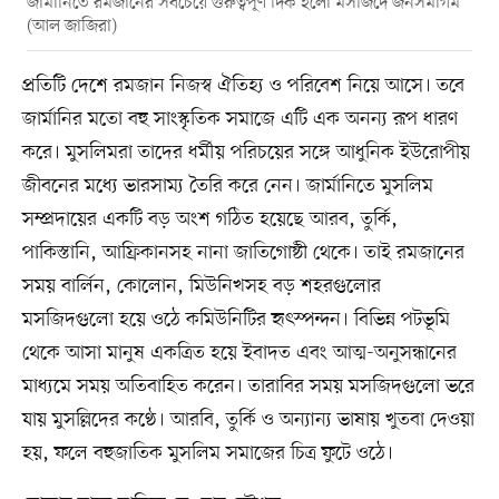
জার্মানিতে রমজানের সবচেয়ে গুরুত্বপূর্ণ দিক হলো মসজিদে জনসমাগম
(আল জাজিরা)
প্রতিটি দেশে রমজান নিজস্ব ঐতিহ্য ও পরিবেশ নিয়ে আসে। তবে
জার্মানির মতো বহু সাংস্কৃতিক সমাজে এটি এক অনন্য রূপ ধারণ
করে। মুসলিমরা তাদের ধর্মীয় পরিচয়ের সঙ্গে আধুনিক ইউরোপীয়
জীবনের মধ্যে ভারসাম্য তৈরি করে নেন। জার্মানিতে মুসলিম
সম্প্রদায়ের একটি বড় অংশ গঠিত হয়েছে আরব, তুর্কি,
পাকিস্তানি, আফ্রিকানসহ নানা জাতিগোষ্ঠী থেকে। তাই রমজানের
সময় বার্লিন, কোলোন, মিউনিখসহ বড় শহরগুলোর
মসজিদগুলো হয়ে ওঠে কমিউনিটির হৃৎস্পন্দন। বিভিন্ন পটভূমি
থেকে আসা মানুষ একত্রিত হয়ে ইবাদত এবং আত্ম-অনুসন্ধানের
মাধ্যমে সময় অতিবাহিত করেন। তারাবির সময় মসজিদগুলো ভরে
যায় মুসল্লিদের কণ্ঠে। আরবি, তুর্কি ও অন্যান্য ভাষায় খুতবা দেওয়া
হয়, ফলে বহুজাতিক মুসলিম সমাজের চিত্র ফুটে ওঠে।