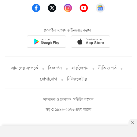
মোবাইল অ্যাপস ডাউনলোড করুন
আমাদের সম্পর্কে
বিজ্ঞাপন
সার্কুলেশন
নীতি ও শর্ত
যোগাযোগ
নিউজলেটার
সম্পাদক ও প্রকাশক: মতিউর রহমান
স্বত্ব © ১৯৯৮-২০২৬ প্রথম আলো