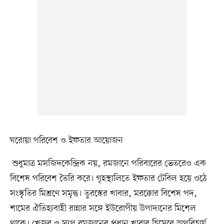
ঘরোয়া পরিবেশ ও ইফতার আয়োজন
শুধুমাত্র মসজিদকেন্দ্রিক নয়, রমজানে পরিবারের ভেতরেও এক
বিশেষ পরিবেশ তৈরি করে। গৃহস্থালিতে ইফতার টেবিল হয়ে ওঠে
সংস্কৃতির মিশ্রণে সমৃদ্ধ। তুরস্কের খাবার, মরক্কোর বিশেষ পদ,
শামের ঐতিহ্যবাহী রান্নার সঙ্গে ইউরোপীয় উপাদানের মিশেল
থাকে। খেজুর ও স্যুপ রমজানের প্রধান খাবার হিসেবে অপরিহার্য,