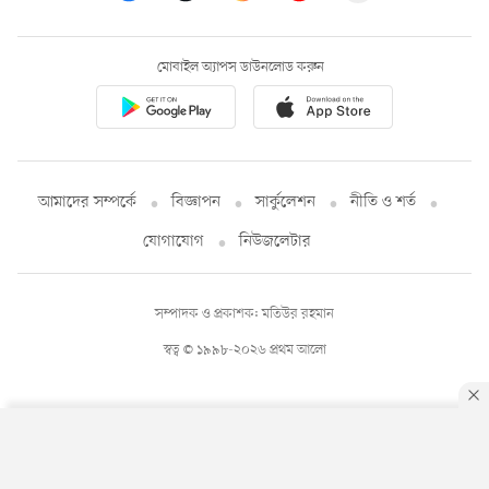
মোবাইল অ্যাপস ডাউনলোড করুন
আমাদের সম্পর্কে
বিজ্ঞাপন
সার্কুলেশন
নীতি ও শর্ত
যোগাযোগ
নিউজলেটার
সম্পাদক ও প্রকাশক: মতিউর রহমান
স্বত্ব © ১৯৯৮-২০২৬ প্রথম আলো
By using this site, you agree to our
Privacy Policy
.
OK