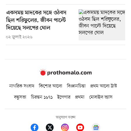
একসময় মাদকের সঙ্গে ওঠবস
ছিল শরিফুলের, জীবন পাল্টে
দিয়েছে সলপের ঘোল
০২ জুলাই ২০২৬
নাগরিক সংবাদ
কিশোর আলো
বিজ্ঞানচিন্তা
প্রথম আলো ট্রাস্ট
বন্ধুসভা
চিরন্তন ১৯৭১
ইপেপার
প্রথমা
মোবাইল ভ্যাস
অনুসরণ করুন