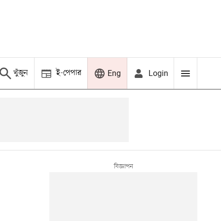
খুঁজুন
ই-পেপার
Login
Eng