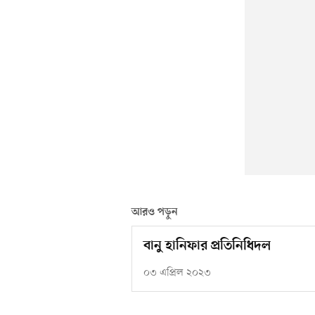
আরও পড়ুন
বানু হানিফার প্রতিনিধিদল
০৩ এপ্রিল ২০২৩