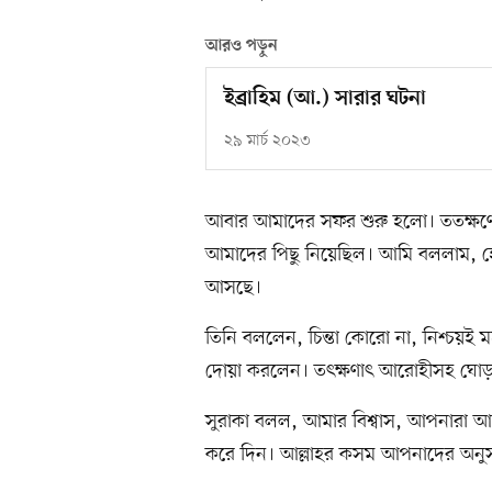
আরও পড়ুন
ইব্রাহিম (আ.) সারার ঘটনা
২৯ মার্চ ২০২৩
আবার আমাদের সফর শুরু হলো। ততক্ষণে স
আমাদের পিছু নিয়েছিল। আমি বললাম, হ
আসছে।
তিনি বললেন, চিন্তা কোরো না, নিশ্চয়ই 
দোয়া করলেন। তৎক্ষণাৎ আরোহীসহ ঘোড়া ত
সুরাকা বলল, আমার বিশ্বাস, আপনারা আ
করে দিন। আল্লাহর কসম আপনাদের অনুসন্