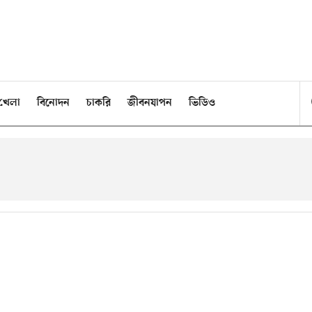
খেলা
বিনোদন
চাকরি
জীবনযাপন
ভিডিও