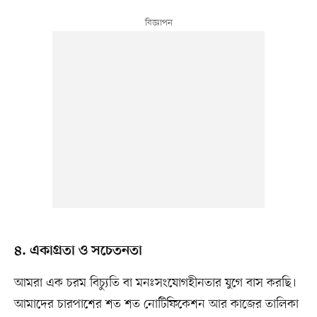
৪. একাগ্রতা ও সচেতনতা
আমরা এক চরম বিচ্যুতি বা মনঃসংযোগহীনতার যুগে বাস করছি।
আমাদের চারপাশের শত শত নোটিফিকেশন আর কাজের তালিকা