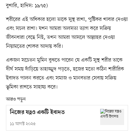
বুখারি, হাদিস: ১৯৭৫)
শরীরের এই অধিকার হলো তাকে সুস্থ রাখা, পুষ্টিকর খাবার দেওয়া
এবং সচল রাখা। যখন আমরা অলসতা ত্যাগ করে সক্রিয়
জীবনধারা বেছে নিই, তখন আমরা আসলে আল্লাহর দেওয়া
নিয়ামতের শোকর আদায় করি।
একজন সচেতন মুমিন বুঝতে পারেন যে একটি সুস্থ শরীর তাকে
দীর্ঘ সময় দাঁড়িয়ে তাহাজ্জুদ পড়তে, হজের মতো কঠিন শারীরিক
ইবাদত পালন করতে এবং সমাজ ও মানবতার সেবায় সক্রিয়
ভূমিকা রাখতে সাহায্য করে।
আরও পড়ুন
নিজের যত্নও একটি ইবাদত
১১ আগস্ট ২০২৫