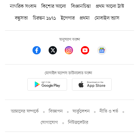
নাগরিক সংবাদ
কিশোর আলো
বিজ্ঞানচিন্তা
প্রথম আলো ট্রাস্ট
বন্ধুসভা
চিরন্তন ১৯৭১
ইপেপার
প্রথমা
মোবাইল ভ্যাস
অনুসরণ করুন
মোবাইল অ্যাপস ডাউনলোড করুন
আমাদের সম্পর্কে
বিজ্ঞাপন
সার্কুলেশন
নীতি ও শর্ত
যোগাযোগ
নিউজলেটার