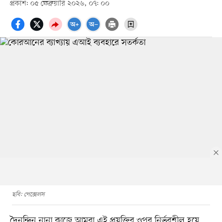
প্রকাশ: ০৫ ফেব্রুয়ারি ২০২৬, ০৭: ০০
ছবি: পেক্সেলস
দৈনন্দিন নানা কাজে আমরা এই প্রযুক্তির ওপর নির্ভরশীল হয়ে