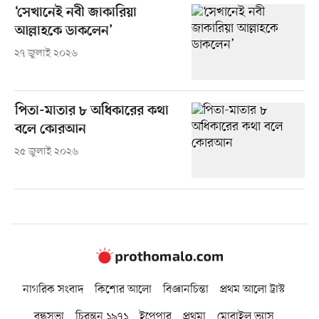
‘সেখানেই নবী জাকারিয়া
আল্লাহকে ডাকলেন’
২৭ জুলাই ২০২৬
পিতা-মাতার ৮ অধিকারের কথা
বলে কোরআন
২৫ জুলাই ২০২৬
নাগরিক সংবাদ
কিশোর আলো
বিজ্ঞানচিন্তা
প্রথম আলো ট্রাস্ট
বন্ধুসভা
চিরন্তন ১৯৭১
ইপেপার
প্রথমা
মোবাইল ভ্যাস