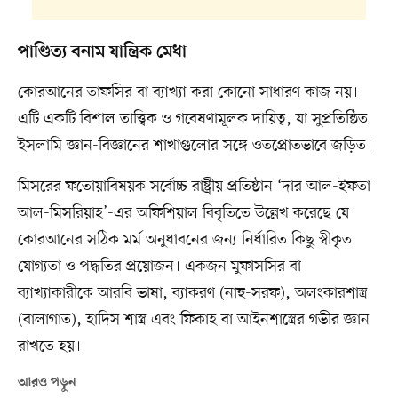
পাণ্ডিত্য বনাম যান্ত্রিক মেধা
কোরআনের তাফসির বা ব্যাখ্যা করা কোনো সাধারণ কাজ নয়।
এটি একটি বিশাল তাত্ত্বিক ও গবেষণামূলক দায়িত্ব, যা সুপ্রতিষ্ঠিত
ইসলামি জ্ঞান-বিজ্ঞানের শাখাগুলোর সঙ্গে ওতপ্রোতভাবে জড়িত।
মিসরের ফতোয়াবিষয়ক সর্বোচ্চ রাষ্ট্রীয় প্রতিষ্ঠান ‘দার আল-ইফতা
আল-মিসরিয়াহ’-এর অফিশিয়াল বিবৃতিতে উল্লেখ করেছে যে
কোরআনের সঠিক মর্ম অনুধাবনের জন্য নির্ধারিত কিছু স্বীকৃত
যোগ্যতা ও পদ্ধতির প্রয়োজন। একজন মুফাসসির বা
ব্যাখ্যাকারীকে আরবি ভাষা, ব্যাকরণ (নাহু-সরফ), অলংকারশাস্ত্র
(বালাগাত), হাদিস শাস্ত্র এবং ফিকাহ বা আইনশাস্ত্রের গভীর জ্ঞান
রাখতে হয়।
আরও পড়ুন