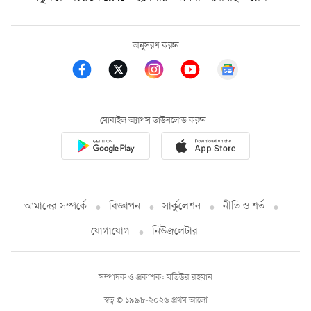
অনুসরণ করুন
মোবাইল অ্যাপস ডাউনলোড করুন
আমাদের সম্পর্কে
বিজ্ঞাপন
সার্কুলেশন
নীতি ও শর্ত
যোগাযোগ
নিউজলেটার
সম্পাদক ও প্রকাশক: মতিউর রহমান
স্বত্ব © ১৯৯৮-২০২৬ প্রথম আলো