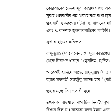
কোরআনের ১৮তম সুরা কাহাফ মক্কায় অবতী
সুরায় গুহাবাসীর গল্প থাকায় নাম রাখা হ
গুহাবাসী ৭ তরুণের ঘটনা। ২. বাগানের মা
এবং ৪. বাদশাহ জুলকারনাইনের কাহিনি।
সুরা কাহাফের ফজিলত
রাসুলুল্লাহ (সা.) বলেন, ‘যে সুরা কাহাফ
থেকে নিরাপদ থাকবে।’ (মুসলিম, হাদিস
আরেকটি হাদিসে আছে, রাসুলুল্লাহ (সা.) 
জুমার মধ্যবর্তী সময়টুকু আলো হবে।’ (ব
গুহার মধ্যে তিন শতাব্দী ঘুমে
তখনকার বাদশাহর নাম ছিল দিকইয়ানুস। স
বিশ্বাস ছিল না। সাতজন যুবক ইমান এনে