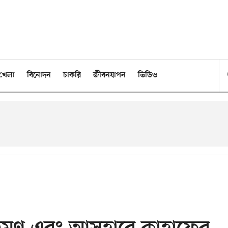
খেলা
বিনোদন
চাকরি
জীবনযাপন
ভিডিও