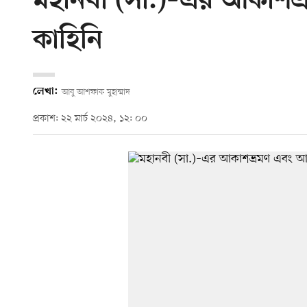
মহানবী (সা.)–এর আকাশভ
কাহিনি
লেখা:
আবু আশফাক মুহাম্মাদ
প্রকাশ: ২২ মার্চ ২০২৪, ১২: ০০