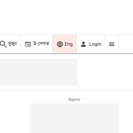
খুঁজুন
ই-পেপার
Login
Eng