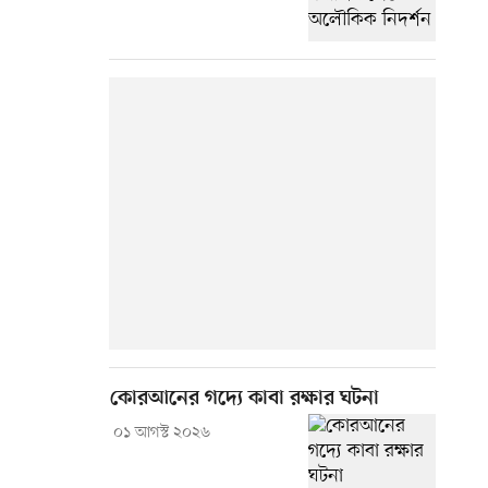
কোরআনের গদ্যে কাবা রক্ষার ঘটনা
০১ আগস্ট ২০২৬