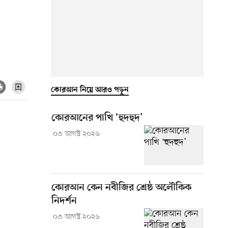
কোরআন নিয়ে আরও পড়ুন
কোরআনের পাখি ‘হুদহুদ’
০৩ আগস্ট ২০২৬
কোরআন কেন নবীজির শ্রেষ্ঠ অলৌকিক
নিদর্শন
০৩ আগস্ট ২০২৬