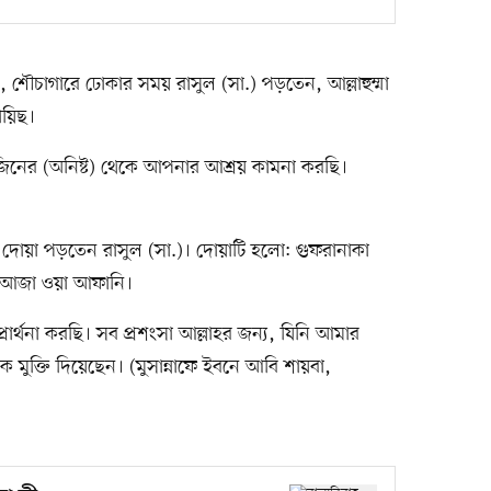
শৌচাগারে ঢোকার সময় রাসুল (সা.) পড়তেন, আল্লাহুম্মা
ায়িছ।
 জিনের (অনিষ্ট) থেকে আপনার আশ্রয় কামনা করছি।
োয়া পড়তেন রাসুল (সা.)। দোয়াটি হলো: গুফরানাকা
ল আজা ওয়া আফানি।
্রার্থনা করছি। সব প্রশংসা আল্লাহর জন্য, যিনি আমার
 মুক্তি দিয়েছেন। (মুসান্নাফে ইবনে আবি শায়বা,