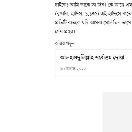
চাইবে? আমি তাকে তা দিব। কে আছে এমন
(বুখারি, হাদিস: ১,১৪৫) এই হাদিসে রা
প্রতিটি রাতকে যদি আমরা মোট তিন ভাগে
শেষ প্রহর।
আরও পড়ুন
আলহামদুলিল্লাহ সর্বোত্তম দোয়া
১০ আগস্ট ২০২৩