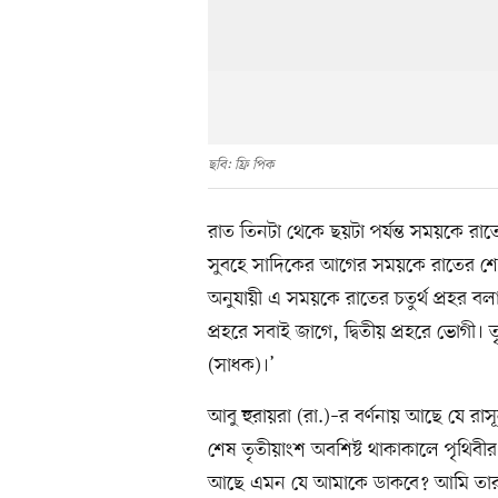
ছবি: ফ্রি পিক
রাত তিনটা থেকে ছয়টা পর্যন্ত সময়কে র
সুবহে সাদিকের আগের সময়কে রাতের শেষ 
অনুযায়ী এ সময়কে রাতের চতুর্থ প্রহর বলা
প্রহরে সবাই জাগে, দ্বিতীয় প্রহরে ভোগী। ত
(সাধক)।’
আবু হুরায়রা (রা.)–র বর্ণনায় আছে যে রাস
শেষ তৃতীয়াংশ অবশিষ্ট থাকাকালে পৃথি
আছে এমন যে আমাকে ডাকবে? আমি তার