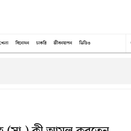
খেলা
বিনোদন
চাকরি
জীবনযাপন
ভিডিও