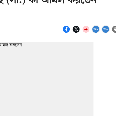
্লাহ (সা.) কী আমল করতেন