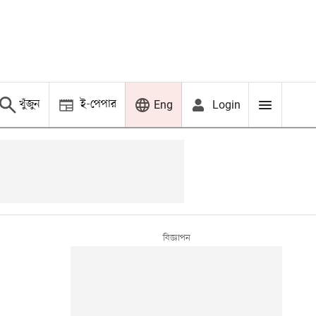
খুঁজুন
ই-পেপার
Login
Eng