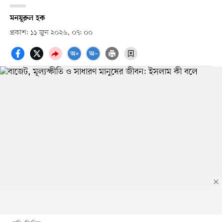
মনযূরুল হক
প্রকাশ: ১১ জুন ২০২৬, ০৭: ০০