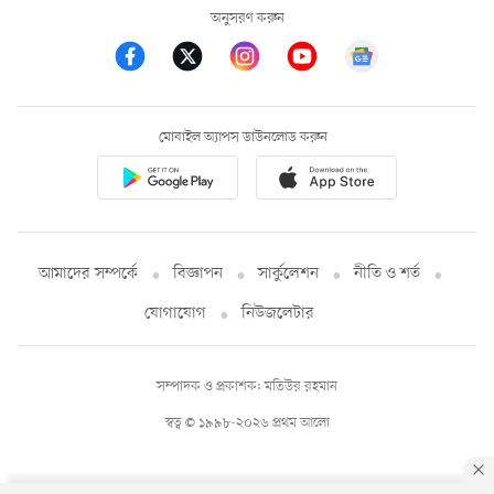
অনুসরণ করুন
মোবাইল অ্যাপস ডাউনলোড করুন
আমাদের সম্পর্কে
বিজ্ঞাপন
সার্কুলেশন
নীতি ও শর্ত
যোগাযোগ
নিউজলেটার
সম্পাদক ও প্রকাশক: মতিউর রহমান
স্বত্ব © ১৯৯৮-২০২৬ প্রথম আলো