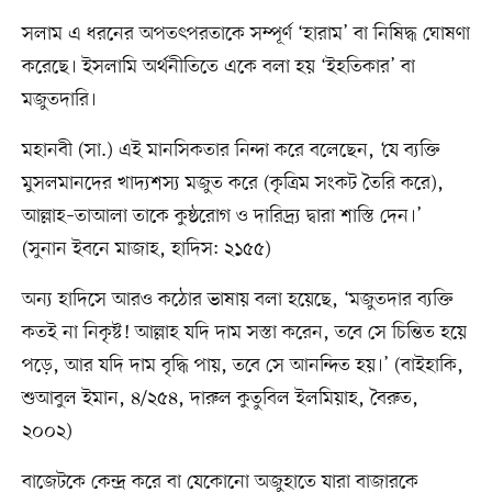
সলাম এ ধরনের অপতৎপরতাকে সম্পূর্ণ ‘হারাম’ বা নিষিদ্ধ ঘোষণা
করেছে। ইসলামি অর্থনীতিতে একে বলা হয় ‘ইহতিকার’ বা
মজুতদারি।
মহানবী (সা.) এই মানসিকতার নিন্দা করে বলেছেন, ‘যে ব্যক্তি
মুসলমানদের খাদ্যশস্য মজুত করে (কৃত্রিম সংকট তৈরি করে),
আল্লাহ–তাআলা তাকে কুষ্ঠরোগ ও দারিদ্র্য দ্বারা শাস্তি দেন।’
(সুনান ইবনে মাজাহ, হাদিস: ২১৫৫)
অন্য হাদিসে আরও কঠোর ভাষায় বলা হয়েছে, ‘মজুতদার ব্যক্তি
কতই না নিকৃষ্ট! আল্লাহ যদি দাম সস্তা করেন, তবে সে চিন্তিত হয়ে
পড়ে, আর যদি দাম বৃদ্ধি পায়, তবে সে আনন্দিত হয়।’ (বাইহাকি,
শুআবুল ইমান, ৪/২৫৪, দারুল কুতুবিল ইলমিয়াহ, বৈরুত,
২০০২)
বাজেটকে কেন্দ্র করে বা যেকোনো অজুহাতে যারা বাজারকে