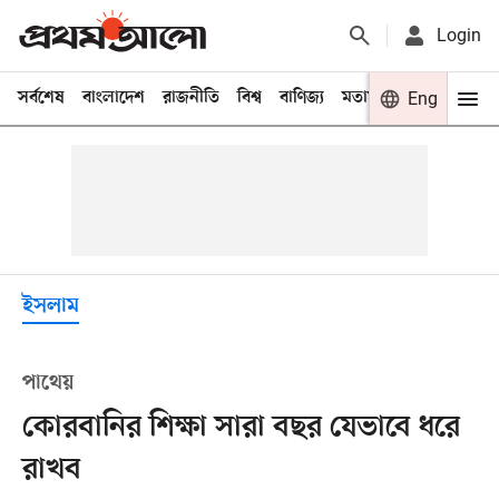
Login
সর্বশেষ
বাংলাদেশ
রাজনীতি
বিশ্ব
বাণিজ্য
মতামত
খেলা
Eng
বিনো
ইসলাম
পাথেয়
কোরবানির শিক্ষা সারা বছর যেভাবে ধরে
রাখব