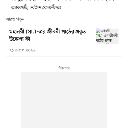
রাজাবাড়ী, দক্ষিণ কেরানীগঞ্জ
আরও পড়ুন
মহানবী (সা.)–এর জীবনী পাঠের প্রকৃত
উদ্দেশ্য কী
২১ এপ্রিল ২০২৬