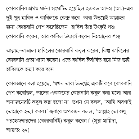
কোরবানির প্রথম ঘটনা সংঘটিত হয়েছিল হজরত আদম (আ.)-এর
দুই পুত্র হাবিল ও কাবিলকে কেন্দ্র করে। তারা উভয়েই আল্লাহর
জন্য কোরবানি পেশ করেছিলেন। হাবিল তাঁর উৎকৃষ্ট পশু
কোরবানি করেন, আর কাবিল উৎসর্গ করেন নিম্নমানের শস্য।
আল্লাহ–তাআলা হাবিলের কোরবানি কবুল করেন, কিন্তু কাবিলের
কোরবানি প্রত্যাখ্যান করেন। এতে কাবিল ঈর্ষান্বিত হয়ে নিজ ভাই
হাবিলকে হত্যা করে বসে।
কোরআনে বলা হয়েছে, ‘যখন তারা উভয়েই একটি করে কোরবানি
পেশ করেছিল, তাদের একজনের কোরবানি কবুল করা হলো আর
অন্যজনেরটি কবুল করা হলো না। তখন সে বলল, ‘আমি অবশ্যই
তোমাকে হত্যা করব।’ জবাবে অপরজন বলল, ‘আল্লাহ তো শুধু
পরহেজগারদের (কোরবানিই) কবুল করেন।’ (সুরা মায়িদা,
আয়াত: ২৭)