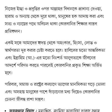
নিজের ইচ্ছা ও প্রবৃত্তির ওপর আল্লাহর বিধানকে প্রাধান্য দেওয়া,
হারাম ও অন্যায় থেকে দূরে থাকা, মানুষের হক আদায় করা এবং
সত্য ও ন্যায়ের পথে অবিচল থাকা কোরবানির শিক্ষার বাস্তব
প্রতিফলন।
একই সঙ্গে আমাদের হৃদয় থেকে অহংকার, হিংসা, লোভ ও
স্বার্থপরতা দূর করার চেষ্টা করতে হবে। হাবিলের মতো আন্তরিকতা
এবং ইব্রাহিম (আ.)-এর মতো নিঃশর্ত আনুগত্যকে জীবনের
আদর্শে পরিণত করতে পারলেই কোরবানির প্রকৃত শিক্ষা অর্জিত
হবে।
পরিবার, সমাজ ও রাষ্ট্রের কল্যাণে ত্যাগের মানসিকতা গড়ে তোলা
এবং অসহায় মানুষের পাশে দাঁড়ানোর মধ্য দিয়েও কোরবানির
চেতনা জীবন্ত রাখা সম্ভব।
মুহাদ্দিস, জামিয়া আরাবিয়া দারুস সুন্নাহ
ফয়জুল্লাহ রিয়াদ :