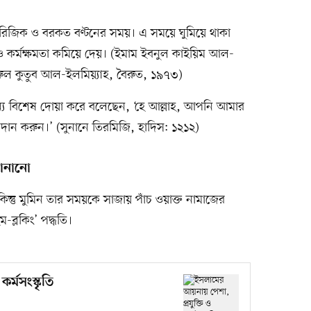
ো রিজিক ও বরকত বণ্টনের সময়। এ সময়ে ঘুমিয়ে থাকা
ও কর্মক্ষমতা কমিয়ে দেয়। (ইমাম ইবনুল কাইয়িম আল-
ুল কুতুব আল-ইলমিয়্যাহ, বৈরুত, ১৯৭৩)
ন্য বিশেষ দোয়া করে বলেছেন, ‘হে আল্লাহ, আপনি আমার
ান করুন।’ (সুনানে তিরমিজি, হাদিস: ১২১২)
বানানো
্তু মুমিন তার সময়কে সাজায় পাঁচ ওয়াক্ত নামাজের
-ব্লকিং’ পদ্ধতি।
র্মসংস্কৃতি