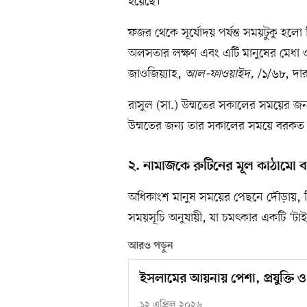
হয়েছে।
ফজর থেকে সূর্যোদয় পর্যন্ত সময়টুকু হল
অলসতার লক্ষণ এবং এটি মানুষের মেধা 
জাওজিয়্যাহ,
আল-ফাওয়াইদ,
/১/৬৮, দার
রাসুল (সা.) উম্মতের সকালের সময়ের জ
উম্মতের জন্য তার সকালের সময়ে বরকত দ
২. নামাজকে রুটিনের মূল কাঠামো 
অধিকাংশ মানুষ সময়ের পেছনে দৌড়ায়, কিন
সময়সূচি অনুযায়ী, যা চমৎকার একটি ‘টাইম
আরও পড়ুন
ইসলামের আয়নায় পেশা, প্রযুক্তি ও ক
১২ এপ্রিল ২০২৬