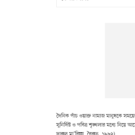
দৈনিক পাঁচ ওয়াক্ত নামাজ মানুষকে সময়ে
সুনির্দিষ্ট ও পবিত্র শৃঙ্খলার মধ্যে নি
দারুল মা’রিফা, বৈরুত, ১৯৮২)