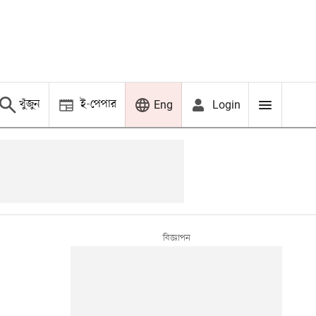
খুঁজুন
ই-পেপার
Login
Eng