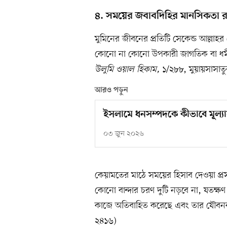
৪. সময়ের জবাবদিহির মানসিকতা র
মুমিনের জীবনের প্রতিটি সেকেন্ড আল্লাহর
কোনো না কোনো উপকারী জাগতিক বা ধর্মী
উলুমি ওয়াল হিকাম,
১/২৮৮, মুয়ায়সাসাত
আরও পড়ুন
ইসলামে ধনসম্পদকে কীভাবে মূল্য
০৩ জুন ২০২৬
কেয়ামতের মাঠে সময়ের হিসাব দেওয়া প্রস
কোনো বান্দার চরণ দুটি নড়বে না, যতক্
কাজে অতিবাহিত করেছে এবং তার যৌবনকা
২৪১৬)