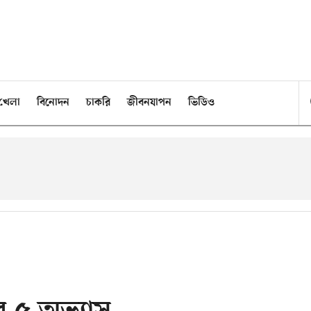
খেলা
বিনোদন
চাকরি
জীবনযাপন
ভিডিও