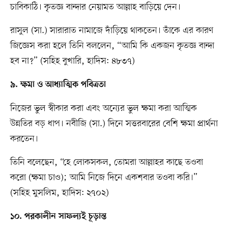
চাবিকাঠি। কৃতজ্ঞ বান্দার নেয়ামত আল্লাহ বাড়িয়ে দেন।
রাসুল (সা.) সারারাত নামাজে দাঁড়িয়ে থাকতেন। তাঁকে এর কারণ
জিজ্ঞেস করা হলে তিনি বললেন, “আমি কি একজন কৃতজ্ঞ বান্দা
হব না?” (সহিহ বুখারি, হাদিস: ৪৮৩৭)
৯. ক্ষমা ও আধ্যাত্মিক পবিত্রতা
নিজের ভুল স্বীকার করা এবং অন্যের ভুল ক্ষমা করা আত্মিক
উন্নতির বড় ধাপ। নবীজি (সা.) দিনে সত্তরবারের বেশি ক্ষমা প্রার্থনা
করতেন।
তিনি বলেছেন, “হে লোকসকল, তোমরা আল্লাহর কাছে তওবা
করো (ক্ষমা চাও); আমি নিজে দিনে একশবার তওবা করি।”
(সহিহ মুসলিম, হাদিস: ২৭০২)
১০. পরকালীন সাফল্যই চূড়ান্ত