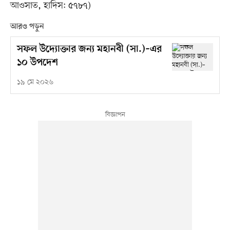
আওসাত, হাদিস: ৫৭৮৭)
আরও পড়ুন
সফল উদ্যোক্তার জন্য মহানবী (সা.)–এর
১০ উপদেশ
১৯ মে ২০২৬