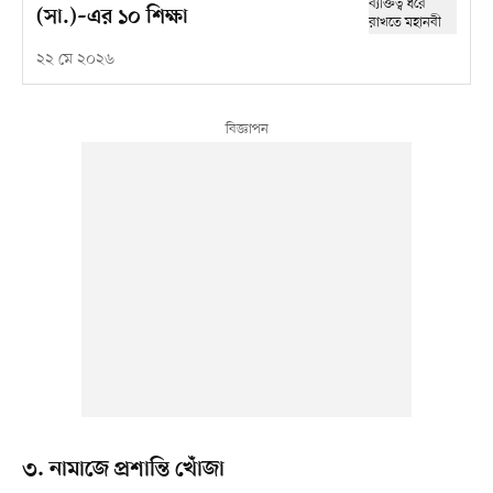
(সা.)–এর ১০ শিক্ষা
২২ মে ২০২৬
৩. নামাজে প্রশান্তি খোঁজা