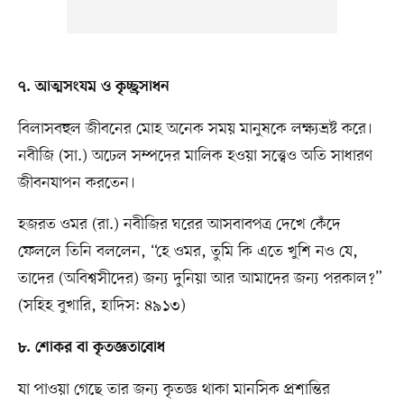
৭. আত্মসংযম ও কৃচ্ছ্রসাধন
বিলাসবহুল জীবনের মোহ অনেক সময় মানুষকে লক্ষ্যভ্রষ্ট করে।
নবীজি (সা.) অঢেল সম্পদের মালিক হওয়া সত্ত্বেও অতি সাধারণ
জীবনযাপন করতেন।
হজরত ওমর (রা.) নবীজির ঘরের আসবাবপত্র দেখে কেঁদে
ফেললে তিনি বললেন, “হে ওমর, তুমি কি এতে খুশি নও যে,
তাদের (অবিশ্বসীদের) জন্য দুনিয়া আর আমাদের জন্য পরকাল?”
(সহিহ বুখারি, হাদিস: ৪৯১৩)
৮. শোকর বা কৃতজ্ঞতাবোধ
যা পাওয়া গেছে তার জন্য কৃতজ্ঞ থাকা মানসিক প্রশান্তির