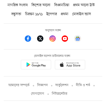
নাগরিক সংবাদ
কিশোর আলো
বিজ্ঞানচিন্তা
প্রথম আলো ট্রাস্ট
বন্ধুসভা
চিরন্তন ১৯৭১
ইপেপার
প্রথমা
মোবাইল ভ্যাস
অনুসরণ করুন
মোবাইল অ্যাপস ডাউনলোড করুন
আমাদের সম্পর্কে
বিজ্ঞাপন
সার্কুলেশন
নীতি ও শর্ত
যোগাযোগ
নিউজলেটার