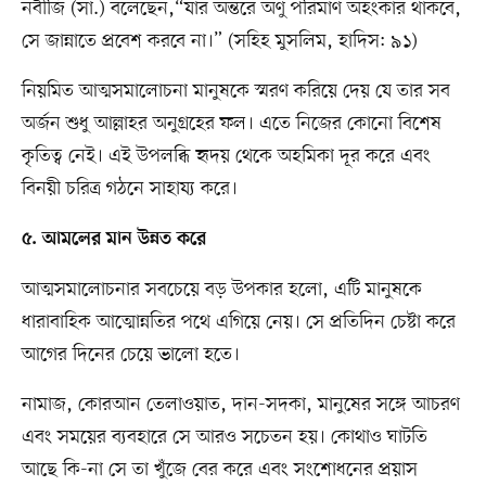
নবীজি (সা.) বলেছেন,“যার অন্তরে অণু পরিমাণ অহংকার থাকবে,
সে জান্নাতে প্রবেশ করবে না।” (সহিহ মুসলিম, হাদিস: ৯১)
নিয়মিত আত্মসমালোচনা মানুষকে স্মরণ করিয়ে দেয় যে তার সব
অর্জন শুধু আল্লাহর অনুগ্রহের ফল। এতে নিজের কোনো বিশেষ
কৃতিত্ব নেই। এই উপলব্ধি হৃদয় থেকে অহমিকা দূর করে এবং
বিনয়ী চরিত্র গঠনে সাহায্য করে।
৫. আমলের মান উন্নত করে
আত্মসমালোচনার সবচেয়ে বড় উপকার হলো, এটি মানুষকে
ধারাবাহিক আত্মোন্নতির পথে এগিয়ে নেয়। সে প্রতিদিন চেষ্টা করে
আগের দিনের চেয়ে ভালো হতে।
নামাজ, কোরআন তেলাওয়াত, দান-সদকা, মানুষের সঙ্গে আচরণ
এবং সময়ের ব্যবহারে সে আরও সচেতন হয়। কোথাও ঘাটতি
আছে কি-না সে তা খুঁজে বের করে এবং সংশোধনের প্রয়াস