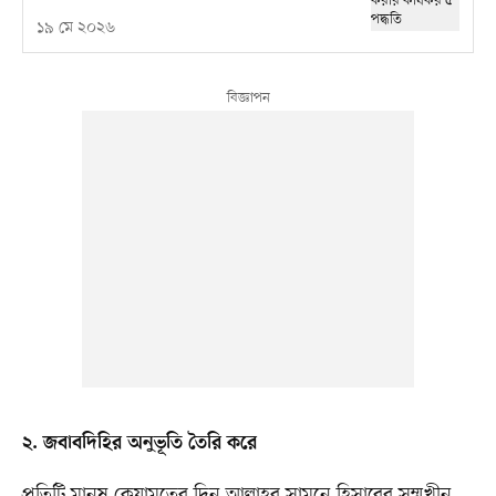
১৯ মে ২০২৬
২. জবাবদিহির অনুভূতি তৈরি করে
প্রতিটি মানুষ কেয়ামতের দিন আল্লাহর সামনে হিসাবের সম্মুখীন