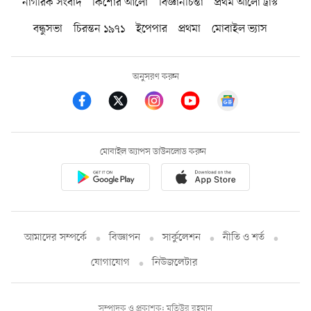
নাগরিক সংবাদ
কিশোর আলো
বিজ্ঞানচিন্তা
প্রথম আলো ট্রাস্ট
বন্ধুসভা
চিরন্তন ১৯৭১
ইপেপার
প্রথমা
মোবাইল ভ্যাস
অনুসরণ করুন
মোবাইল অ্যাপস ডাউনলোড করুন
আমাদের সম্পর্কে
বিজ্ঞাপন
সার্কুলেশন
নীতি ও শর্ত
যোগাযোগ
নিউজলেটার
সম্পাদক ও প্রকাশক: মতিউর রহমান