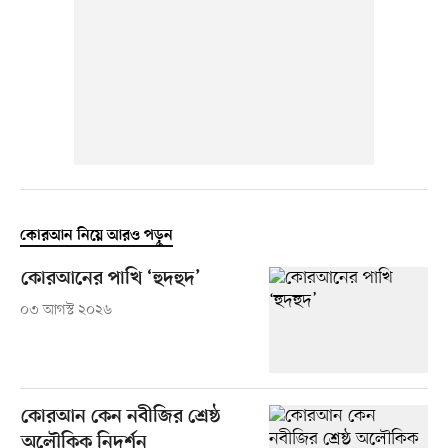
কোরআন নিয়ে আরও পড়ুন
কোরআনের পাখি ‘হুদহুদ’
০৩ আগস্ট ২০২৬
কোরআন কেন নবীজির শ্রেষ্ঠ
অলৌকিক নিদর্শন