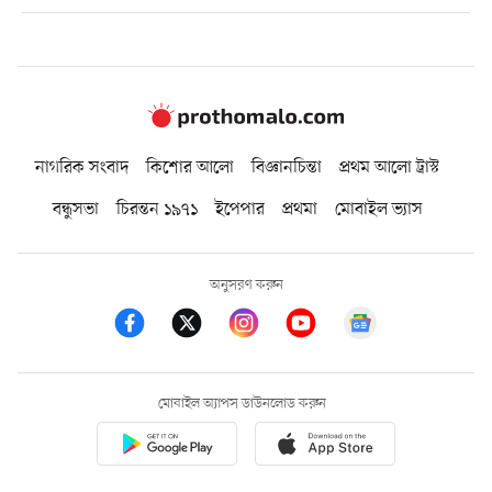
নাগরিক সংবাদ
কিশোর আলো
বিজ্ঞানচিন্তা
প্রথম আলো ট্রাস্ট
বন্ধুসভা
চিরন্তন ১৯৭১
ইপেপার
প্রথমা
মোবাইল ভ্যাস
অনুসরণ করুন
মোবাইল অ্যাপস ডাউনলোড করুন