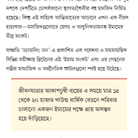
দশকে দেশটিতে চোখধাঁধানো স্থাপত্যশৈলীর বহু মসজিদ নির্মিত
হয়েছে। কিন্তু এই বাহ্যিক আভিজাত্যের আড়ালে এখন এক নীরব
হাহাকার—মসজিদগুলোতে যোগ্য ও আধুনিকতামনস্ক ইমামের
তীব্র সংকট।
সম্প্রতি ‘ড্যাজলিং ডন’-এ প্রকাশিত এক গবেষণা ও সমসাময়িক
বিভিন্ন সমীক্ষায় ব্রিটেনের এই ‘ইমাম সংকট’ এবং এর পেছনের
গভীর সামাজিক ও অর্থনৈতিক ফাটলগুলো স্পষ্ট হয়ে উঠেছে।
জীবনযাত্রার আকাশচুম্বী ব্যয়ের এ সময়ে মাত্র ১৫
থেকে ২০ হাজার পাউন্ড বার্ষিক বেতনে পরিবার
চালানো একজন ইমামের পক্ষে প্রায় অসম্ভব
হয়ে দাঁড়িয়েছে।