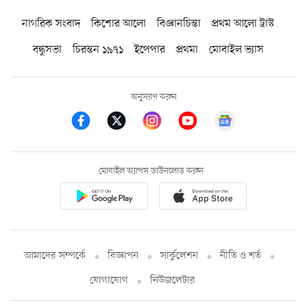
নাগরিক সংবাদ
কিশোর আলো
বিজ্ঞানচিন্তা
প্রথম আলো ট্রাস্ট
বন্ধুসভা
চিরন্তন ১৯৭১
ইপেপার
প্রথমা
মোবাইল ভ্যাস
অনুসরণ করুন
মোবাইল অ্যাপস ডাউনলোড করুন
আমাদের সম্পর্কে
বিজ্ঞাপন
সার্কুলেশন
নীতি ও শর্ত
যোগাযোগ
নিউজলেটার