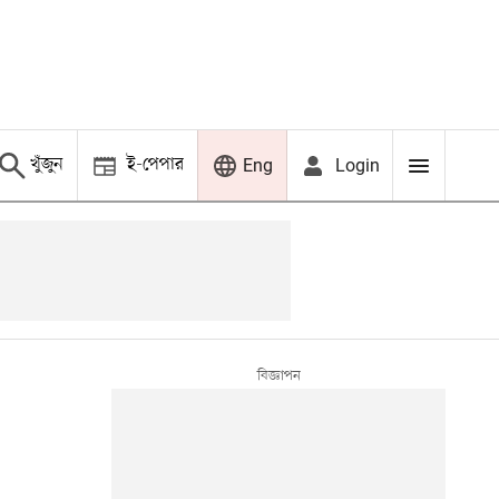
খুঁজুন
ই-পেপার
Login
Eng