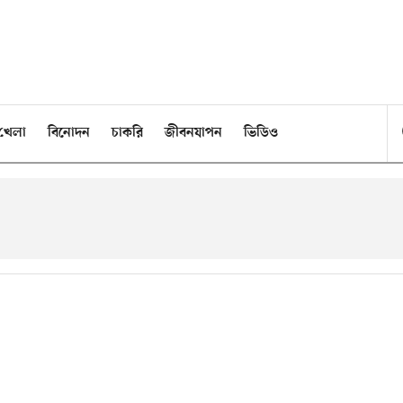
খেলা
বিনোদন
চাকরি
জীবনযাপন
ভিডিও