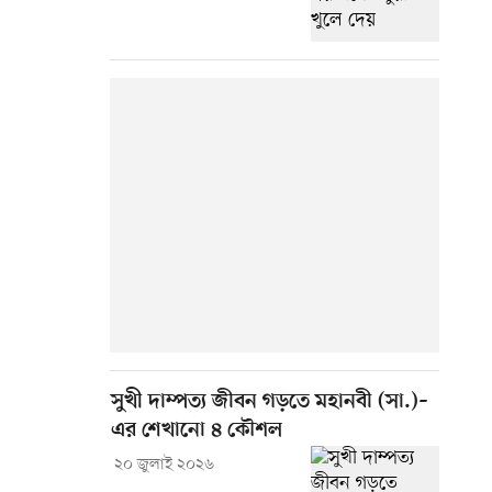
সুখী দাম্পত্য জীবন গড়তে মহানবী (সা.)–
এর শেখানো ৪ কৌশল
২০ জুলাই ২০২৬