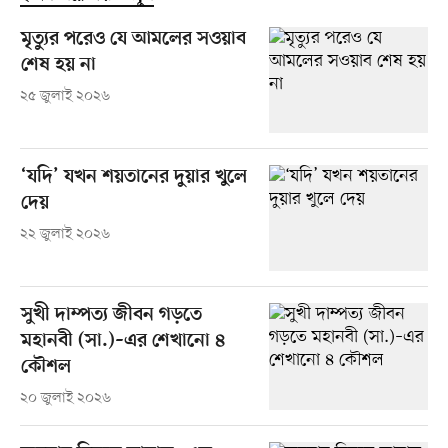
মৃত্যুর পরেও যে আমলের সওয়াব
শেষ হয় না
২৫ জুলাই ২০২৬
‘যদি’ যখন শয়তানের দুয়ার খুলে
দেয়
২২ জুলাই ২০২৬
সুখী দাম্পত্য জীবন গড়তে
মহানবী (সা.)–এর শেখানো ৪
কৌশল
২০ জুলাই ২০২৬