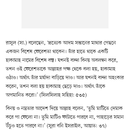
রাসুল (সা.) বলেছেন, ‘প্রত্যেক আদম সন্তানের মাথার পেছনে
একজন বিশেষ ফেরেশতা থাকেন। তাঁর হাতে থাকে একটি
হাকামাহ নামের বিশেষ বস্তু। যখনই বান্দা বিনয় অবলম্বন করে,
তখন ওই ফেরেশতাকে আল্লাহর পক্ষ থেকে বলা হয়, হাকামাহ
ওঠাও। অর্থাৎ তাঁর মর্যাদা বাড়িয়ে দাও। আর যখনই বান্দা অহংকার
করেন, তখন বলা হয় হাকামাহ ছেড়ে দাও। অর্থাৎ তাঁকে
অপমানিত করো।’ (সিলসিলাহ সহিহা: ৫৩৫)
বিনয় ও নম্রতার আদেশ দিয়ে আল্লাহ বলেন, ‘তুমি মাটিতে দেমাক
করে পা ফেলো না। তুমি মাটিও ফাটাতে পারবে না, পাহাড়ের সমান
উঁচুও হতে পারবে না।’ (সুরা বনি ইসরাইল, আয়াত: ৩৭)