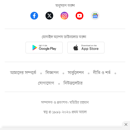
অনুসরণ করুন
মোবাইল অ্যাপস ডাউনলোড করুন
আমাদের সম্পর্কে
বিজ্ঞাপন
সার্কুলেশন
নীতি ও শর্ত
যোগাযোগ
নিউজলেটার
সম্পাদক ও প্রকাশক: মতিউর রহমান
স্বত্ব © ১৯৯৮-২০২৬ প্রথম আলো