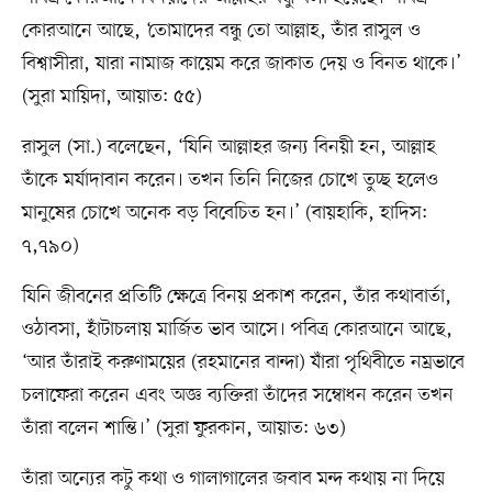
কোরআনে আছে, ‘তোমাদের বন্ধু তো আল্লাহ, তাঁর রাসুল ও
বিশ্বাসীরা, যারা নামাজ কায়েম করে জাকাত দেয় ও বিনত থাকে।’
(সুরা মায়িদা, আয়াত: ৫৫)
রাসুল (সা.) বলেছেন, ‘যিনি আল্লাহর জন্য বিনয়ী হন, আল্লাহ
তাঁকে মর্যাদাবান করেন। তখন তিনি নিজের চোখে তুচ্ছ হলেও
মানুষের চোখে অনেক বড় বিবেচিত হন।’ (বায়হাকি, হাদিস:
৭,৭৯০)
যিনি জীবনের প্রতিটি ক্ষেত্রে বিনয় প্রকাশ করেন, তাঁর কথাবার্তা,
ওঠাবসা, হাঁটাচলায় মার্জিত ভাব আসে। পবিত্র কোরআনে আছে,
‘আর তাঁরাই করুণাময়ের (রহমানের বান্দা) যাঁরা পৃথিবীতে নম্রভাবে
চলাফেরা করেন এবং অজ্ঞ ব্যক্তিরা তাঁদের সম্বোধন করেন তখন
তাঁরা বলেন শান্তি।’ (সুরা ফুরকান, আয়াত: ৬৩)
তাঁরা অন্যের কটু কথা ও গালাগালের জবাব মন্দ কথায় না দিয়ে