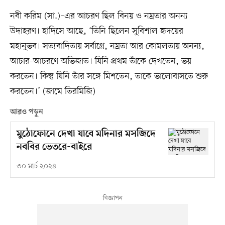
নবী করিম (সা.)–এর আচরণ ছিল বিনয় ও নম্রতার অনন্য
উদাহরণ। হাদিসে আছে, ‘তিনি ছিলেন সুবিশাল হৃদয়ের
মহানুভব। সত্যবাদিতায় সর্বাগ্রে, নম্রতা আর কোমলতায় অনন্য,
আচার-আচরণে অভিজাত। যিনি প্রথম তাঁকে দেখতেন, ভয়
করতেন। কিন্তু যিনি তাঁর সঙ্গে মিশতেন, তাকে ভালোবাসতে শুরু
করতেন।’ (জামে তিরমিজি)
আরও পড়ুন
মুঠোফোনে দেখা যাবে মদিনার মসজিদে
নববির ভেতরে-বাইরে
৩০ মার্চ ২০২৪