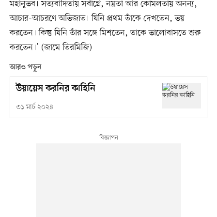
মহানুভব। সত্যবাদিতায় সর্বাগ্রে, নম্রতা আর কোমলতায় অনন্য,
আচার-আচরণে অভিজাত। যিনি প্রথম তাঁকে দেখতেন, ভয়
করতেন। কিন্তু যিনি তাঁর সঙ্গে মিশতেন, তাকে ভালোবাসতে শুরু
করতেন।’ (জামে তিরমিজি)
আরও পড়ুন
উয়ায়েস করনির কাহিনি
৩১ মার্চ ২০২৪