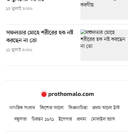
১২ জুলাই ২০২৬
সফলতার মোহে শরীরের হক নষ্ট
করছেন না তো
১১ জুলাই ২০২৬
নাগরিক সংবাদ
কিশোর আলো
বিজ্ঞানচিন্তা
প্রথম আলো ট্রাস্ট
বন্ধুসভা
চিরন্তন ১৯৭১
ইপেপার
প্রথমা
মোবাইল ভ্যাস