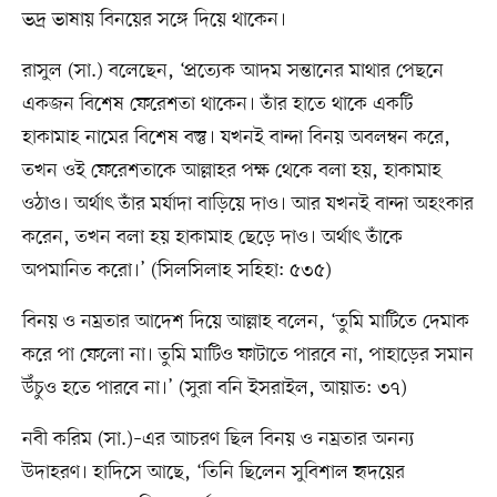
ভদ্র ভাষায় বিনয়ের সঙ্গে দিয়ে থাকেন।
রাসুল (সা.) বলেছেন, ‘প্রত্যেক আদম সন্তানের মাথার পেছনে
একজন বিশেষ ফেরেশতা থাকেন। তাঁর হাতে থাকে একটি
হাকামাহ নামের বিশেষ বস্তু। যখনই বান্দা বিনয় অবলম্বন করে,
তখন ওই ফেরেশতাকে আল্লাহর পক্ষ থেকে বলা হয়, হাকামাহ
ওঠাও। অর্থাৎ তাঁর মর্যাদা বাড়িয়ে দাও। আর যখনই বান্দা অহংকার
করেন, তখন বলা হয় হাকামাহ ছেড়ে দাও। অর্থাৎ তাঁকে
অপমানিত করো।’ (সিলসিলাহ সহিহা: ৫৩৫)
বিনয় ও নম্রতার আদেশ দিয়ে আল্লাহ বলেন, ‘তুমি মাটিতে দেমাক
করে পা ফেলো না। তুমি মাটিও ফাটাতে পারবে না, পাহাড়ের সমান
উঁচুও হতে পারবে না।’ (সুরা বনি ইসরাইল, আয়াত: ৩৭)
নবী করিম (সা.)–এর আচরণ ছিল বিনয় ও নম্রতার অনন্য
উদাহরণ। হাদিসে আছে, ‘তিনি ছিলেন সুবিশাল হৃদয়ের