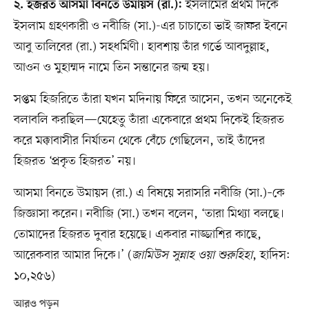
ইসলামের প্রথম দিকে
২. হজরত আসমা বিনতে উমায়স (রা.):
ইসলাম গ্রহণকারী ও নবীজি (সা.)-এর চাচাতো ভাই জাফর ইবনে
আবু তালিবের (রা.) সহধর্মিণী। হাবশায় তাঁর গর্ভে আবদুল্লাহ,
আওন ও মুহাম্মদ নামে তিন সন্তানের জন্ম হয়।
সপ্তম হিজরিতে তাঁরা যখন মদিনায় ফিরে আসেন, তখন অনেকেই
বলাবলি করছিল—যেহেতু তাঁরা একেবারে প্রথম দিকেই হিজরত
করে মক্কাবাসীর নির্যাতন থেকে বেঁচে গেছিলেন, তাই তাঁদের
হিজরত ‘প্রকৃত হিজরত’ নয়।
আসমা বিনতে উমায়স (রা.) এ বিষয়ে সরাসরি নবীজি (সা.)–কে
জিজ্ঞাসা করেন। নবীজি (সা.) তখন বলেন, ‘তারা মিথ্যা বলছে।
তোমাদের হিজরত দুবার হয়েছে। একবার নাজ্জাশির কাছে,
আরেকবার আমার দিকে।’ (
জামিউস সুন্নাহ ওয়া শুরুহিহা
, হাদিস:
১০,২৫৬)
আরও পড়ুন