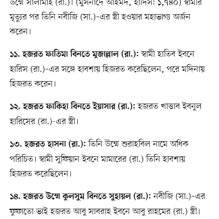
উম্মে সালামাহ (রা.)। (মুসনাদে আহমদ, হাদিস: ১,৭৪০) স্বামীর
মৃত্যুর পর তিনি নবীজি (সা.)–এর স্ত্রী হওয়ার মহাভাগ্য অর্জন
করেন।
স্বামী হাতিব ইবনে
১১. হজরত ফাতিমা বিনতে মুজাল্লাল (রা.):
হারিস (রা.)–এর সঙ্গে হাবশায় হিজরত করেছিলেন, পরে মদিনায়
হিজরত করেন।
হজরত খাত্তাব ইবনুল
১২. হজরত ফাকিহা বিনতে ইয়াসার (রা.):
হারিসের (রা.)-এর স্ত্রী।
তিনি উম্মে শুরাহবিল নামে অধিক
১৩. হজরত হাসনা (রা.):
পরিচিত। স্বামী সুফিয়ান ইবনে মামারের (রা.) তিনি হাবশায়
হিজরত করেছিলেন।
নবীজি (সা.)–এর
১৪. হজরত উম্মে কুলসুম বিনতে সুহায়ল (রা.):
ফুফাতো ভাই হজরত আবু সাবরাহ ইবনে আবু রাহমের (রা.) স্ত্রী।