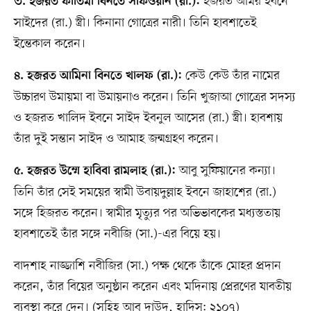
হজরত আমর ইবনে
৩. হজরত ফাতিমা বিনতে সাফওয়ান (রা.):
সাইদের (রা.) স্ত্রী। কিনানা গোত্রের নারী। তিনি হাবশাতেই
ইন্তেকাল করেন।
কেউ কেউ তাঁর নামের
৪. হজরত আমিনা বিনতে খালফ (রা.):
উচ্চারণ উমায়মা বা উমায়নাও করেন। তিনি খুজাআ গোত্রের সদস্য
ও হজরত খালিদ ইবনে সাইদ ইবনুল আসের (রা.) স্ত্রী। হাবশায়
তাঁর দুই সন্তান সাইদ ও আমাহ জন্মগ্রহণ করেন।
আবু সুফিয়ানের কন্যা।
৫. হজরত উম্মে হাবিবা রামলাহ (রা.):
তিনি তাঁর সেই সময়ের স্বামী উবায়দুল্লাহ ইবনে জাহাশের (রা.)
সঙ্গে হিজরত করেন। স্বামীর মৃত্যুর পর অভিভাবকের মধ্যস্ততায়
হাবশাতেই তাঁর সঙ্গে নবীজি (সা.)-এর বিয়ে হয়।
বাদশাহ নাজ্জাশি নবীজির (সা.) পক্ষ থেকে তাঁকে মোহর প্রদান
করেন, তাঁর বিয়ের অনুষ্ঠান করেন এবং মদিনায় প্রেরণের যাবতীয়
ব্যবস্থা করে দেন। (সহিহ আবু দাউদ, হাদিস: ২১০৭)