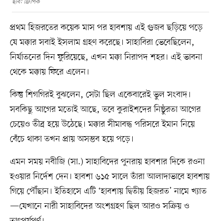
ছবি: ফ্রিপিক
প্রথম হিজরতের কয়েক মাস পর হাবশায় এই গুজব ছড়িয়ে পড়ে
যে মক্কার সবাই ইসলাম গ্রহণ করেছে। সাহাবিরা ভেবেছিলেন,
নির্যাতনের দিন ফুরিয়েছে, এখন মক্কা নিরাপদ শহর। এই ভাবনা
থেকে মক্কায় ফিরে এলেন।
কিন্তু শিগগিরই বুঝলেন, সেটা ছিল একেবারেই ভুল সংবাদ।
সবকিছু আগের মতোই আছে, তবে কুরাইশদের নিষ্ঠুরতা আগের
চেয়েও তীব্র হয়ে উঠেছে। মক্কার সীমাবদ্ধ পরিসরে ইমান নিয়ে
বেঁচে থাকা তখন প্রায় অসম্ভব হয়ে পড়ে।
এমন সময় নবীজি (সা.) সাহাবিদের পুনরায় হাবশার দিকে রওনা
হওয়ার নির্দেশ দেন। হাবশা ৬১৫ সালে তাঁরা আলাদাভাবে হাবশায়
গিয়ে পৌঁছান। ইতিহাসে এটি ‘হাবশায় দ্বিতীয় হিজরত’ নামে খ্যাত
—যেখানে নারী সাহাবিদের অংশগ্রহণ ছিল আরও সক্রিয় ও
তাৎপর্যপূর্ণ।