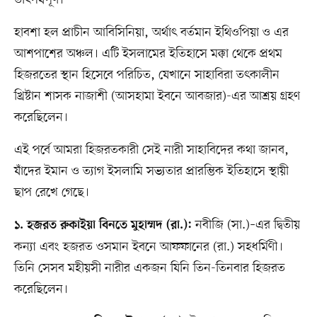
হাবশা হল প্রাচীন আবিসিনিয়া, অর্থাৎ বর্তমান ইথিওপিয়া ও এর
আশপাশের অঞ্চল। এটি ইসলামের ইতিহাসে মক্কা থেকে প্রথম
হিজরতের স্থান হিসেবে পরিচিত, যেখানে সাহাবিরা তৎকালীন
খ্রিষ্টান শাসক নাজাশী (আসহামা ইবনে আবজার)-এর আশ্রয় গ্রহণ
করেছিলেন।
এই পর্বে আমরা হিজরতকারী সেই নারী সাহাবিদের কথা জানব,
যাঁদের ইমান ও ত্যাগ ইসলামি সভ্যতার প্রারম্ভিক ইতিহাসে স্থায়ী
ছাপ রেখে গেছে।
নবীজি (সা.)–এর দ্বিতীয়
১. হজরত রুকাইয়া বিনতে মুহাম্মদ (রা.):
কন্যা এবং হজরত ওসমান ইবনে আফফানের (রা.) সহধর্মিণী।
তিনি সেসব মহীয়সী নারীর একজন যিনি তিন-তিনবার হিজরত
করেছিলেন।