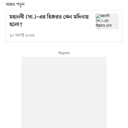
আরও পড়ুন
মহানবী (সা.)–এর হিজরত কেন মদিনায়
হলো?
১০ আগস্ট ২০২৪