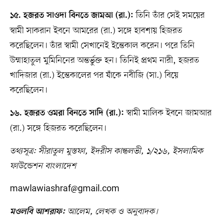
তিনি তাঁর সেই সময়ের
১৫. হজরত সাওদা বিনতে জামআ (রা.):
স্বামী সাকরান ইবনে আমরের (রা.) সঙ্গে হাবশায় হিজরত
করেছিলেন। তাঁর স্বামী সেখানেই ইন্তেকাল করেন। পরে তিনি
উম্মাহাতুল মুমিনিনের অন্তর্ভুক্ত হন। তিনিই প্রথম নারী, হজরত
খাদিজার (রা.) ইন্তেকালের পর যাঁকে নবীজি (সা.) বিয়ে
করেছিলেন।
স্বামী মালিক ইবনে জামআর
১৬. হজরত ওমরা বিনতে সাদি (রা.):
(রা.) সঙ্গে হিজরত করেছিলেন।
তথ্যসূত্র: সীরাতুল মুস্তফা, ইদরীস কান্ধলভী, ১/২১৬, ইসলামিক
ফাউন্ডেশন বাংলাদেশ
mawlawiashraf@gmail.com
আলেম, লেখক ও অনুবাদক।
মওলবি আশরাফ: