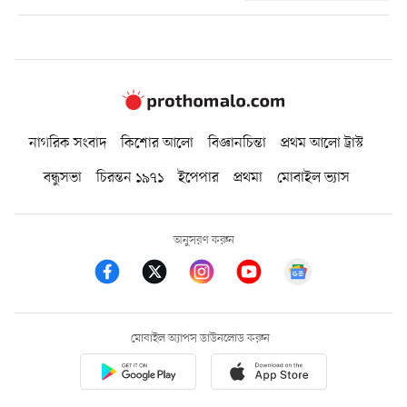
নাগরিক সংবাদ
কিশোর আলো
বিজ্ঞানচিন্তা
প্রথম আলো ট্রাস্ট
বন্ধুসভা
চিরন্তন ১৯৭১
ইপেপার
প্রথমা
মোবাইল ভ্যাস
অনুসরণ করুন
মোবাইল অ্যাপস ডাউনলোড করুন