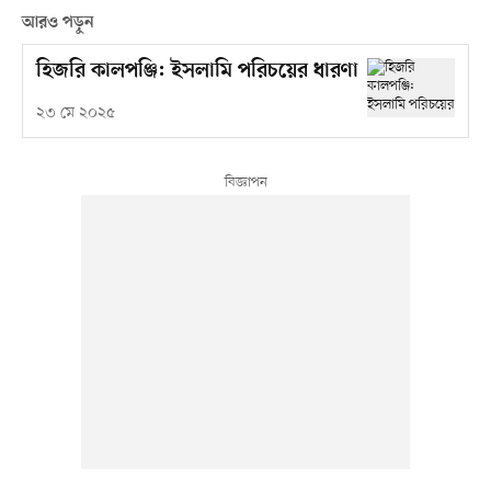
আরও পড়ুন
হিজরি কালপঞ্জি: ইসলামি পরিচয়ের ধারণা
২৩ মে ২০২৫