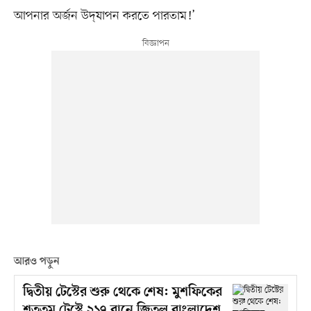
আপনার অর্জন উদ্‌যাপন করতে পারতাম!’
আরও পড়ুন
দ্বিতীয় টেস্টের শুরু থেকে শেষ: মুশফিকের
শততম টেস্টে ২১৭ রানে জিতল বাংলাদেশ