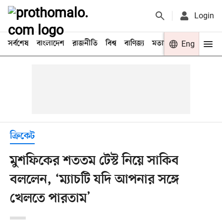
Login
সর্বশেষ
বাংলাদেশ
রাজনীতি
বিশ্ব
বাণিজ্য
মতামত
খেলা
Eng
বিনো
ক্রিকেট
মুশফিকের শততম টেস্ট নিয়ে সাকিব
বললেন, ‘ম্যাচটি যদি আপনার সঙ্গে
খেলতে পারতাম’