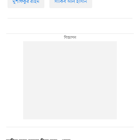
মুশফিকুর রহিম
সাকিব আল হাসান