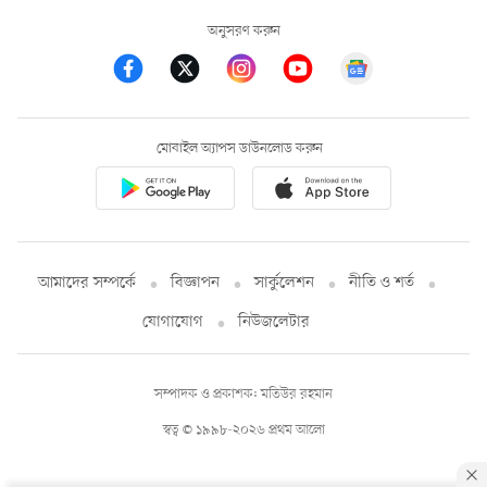
অনুসরণ করুন
মোবাইল অ্যাপস ডাউনলোড করুন
আমাদের সম্পর্কে
বিজ্ঞাপন
সার্কুলেশন
নীতি ও শর্ত
যোগাযোগ
নিউজলেটার
সম্পাদক ও প্রকাশক: মতিউর রহমান
স্বত্ব © ১৯৯৮-২০২৬ প্রথম আলো