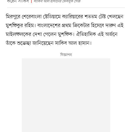
করেন সাকিব
সাকিব আল হাসানের ফেসবুক পেজ
মিরপুরে শেরেবাংলা স্টেডিয়ামে ক্যারিয়ারের শততম টেস্ট খেলছেন
মুশফিকুর রহিম। বাংলাদেশের প্রথম ক্রিকেটার হিসেবে দারুণ এই
মাইলফলকের দেখা পেলেন মুশফিক। ঐতিহাসিক এই অর্জনে
তাঁকে শুভেচ্ছা জানিয়েছেন সাকিব আল হাসান।