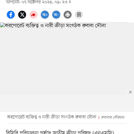
আপডেট: ০৭ অক্টোবর ২০২৫, ০৯: ২৩
করপোরেট ব্যক্তিত্ব ও নারী ক্রীড়া সংগঠক রুবাবা দৌলা
রুবাবার সৌজন্যে
বিসিবি পরিচালনা পর্ষদে জাতীয় ক্রীড়া পরিষদ (এনএসসি)