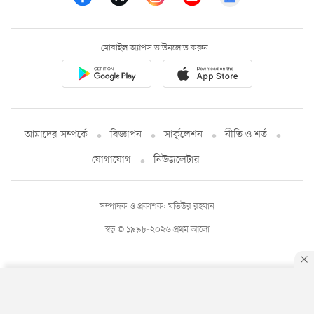
মোবাইল অ্যাপস ডাউনলোড করুন
আমাদের সম্পর্কে
বিজ্ঞাপন
সার্কুলেশন
নীতি ও শর্ত
যোগাযোগ
নিউজলেটার
সম্পাদক ও প্রকাশক: মতিউর রহমান
স্বত্ব © ১৯৯৮-২০২৬ প্রথম আলো
By using this site, you agree to our
Privacy Policy
.
OK