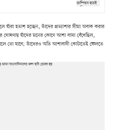
লে যাঁরা হতাশ হচ্ছেন, তাঁদের প্রত্যাশার সীমা অবাক করার
র ঘোষণায় যাঁদের মনের কোণে আশা বাসা বেঁধেছিল,
ইনালে তো যাবে; তাঁদেরও অতি আশাবাদী কোটাতেই ফেলতে