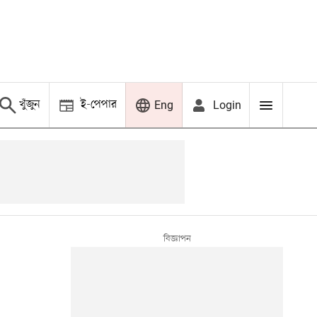
খুঁজুন
ই-পেপার
Login
Eng