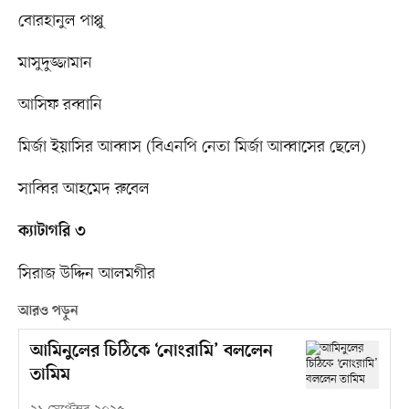
বোরহানুল পাপ্পু
মাসুদুজ্জামান
আসিফ রব্বানি
মির্জা ইয়াসির আব্বাস (বিএনপি নেতা মির্জা আব্বাসের ছেলে)
সাব্বির আহমেদ রুবেল
ক্যাটাগরি ৩
সিরাজ উদ্দিন আলমগীর
আরও পড়ুন
আমিনুলের চিঠিকে ‘নোংরামি’ বললেন
তামিম