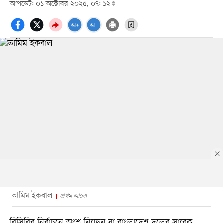
আপডেট: ০১ অক্টোবর ২০২৫, ০৭: ১২
তামিম ইকবাল
প্রথম আলো
বিসিবির নির্বাচনে অংশ নিচ্ছেন না বাংলাদেশ দলের সাবেক