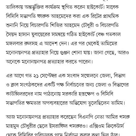
তালিকায় অন্তর্ভুক্তির কার্যক্রম স্থগিত করেন হাইকোর্ট। সাবেক
বিসিবি সভাপতি ফারুক আহমেদের করা এক রিটের প্রাথমিক
শুনানি নিয়ে বিচারপতি খিজির আহমেদ চৌধুরী ও বিচারপতি
সৈয়দ হাসান যুবায়েরের সমন্বয়ে গঠিত হাইকোর্ট বেঞ্চ গতকাল
মঙ্গলবার রুলসহ এ আদেশ দেন। এর পর থেকেই তামিমের
মনোনয়নপত্র প্রত্যাহার নিয়ে গুঞ্জন শোনা যায়। জানা গেছে, আরও
অনেকে মনোনয়নপত্র প্রত্যাহার করতে পারেন।
এর আগে গত ২১ সেপ্টেম্বর এক সংবাদ সম্মেলনে জেলা, বিভাগ
ও ক্লাব সংগঠকদের একটি পক্ষ নির্বাচনের জন্য জেলা ও বিভাগের
কাউন্সিলরদের নাম পাঠানোয় সরকারি হস্তক্ষেপ ও বিসিবি
সভাপতির ক্ষমতার অপব্যবহারের অভিযোগ তুলেছিলেন তামিম।
আজ মনোনয়নপত্র প্রত্যাহার করেছেন বিএনপি নেতা আমির খসরু
মাহমুদ চৌধুরীর ছেলে ইসরাফিল খসরুরও। এক্সিওম ক্রিকেটার্স
থেকে বিসিবির পরিচালক পদে নির্বাচন করার কথা ছিল তাঁর।