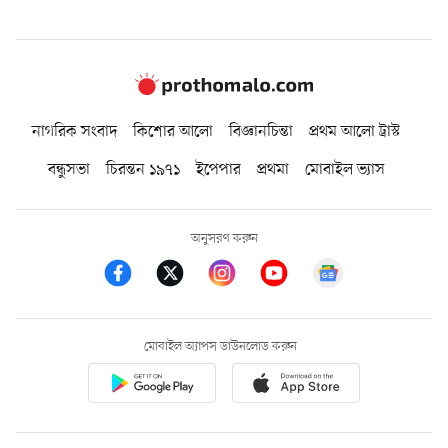
নাগরিক সংবাদ
কিশোর আলো
বিজ্ঞানচিন্তা
প্রথম আলো ট্রাস্ট
বন্ধুসভা
চিরন্তন ১৯৭১
ইপেপার
প্রথমা
মোবাইল ভ্যাস
অনুসরণ করুন
মোবাইল অ্যাপস ডাউনলোড করুন