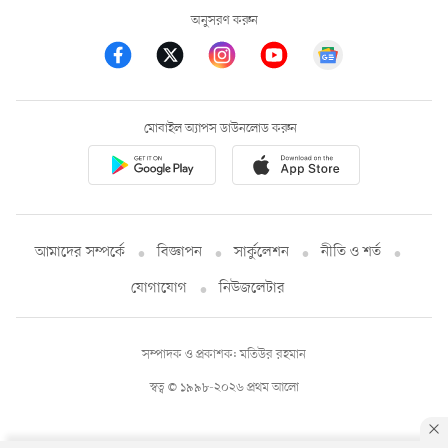
অনুসরণ করুন
মোবাইল অ্যাপস ডাউনলোড করুন
আমাদের সম্পর্কে
বিজ্ঞাপন
সার্কুলেশন
নীতি ও শর্ত
যোগাযোগ
নিউজলেটার
সম্পাদক ও প্রকাশক: মতিউর রহমান
স্বত্ব © ১৯৯৮-২০২৬ প্রথম আলো