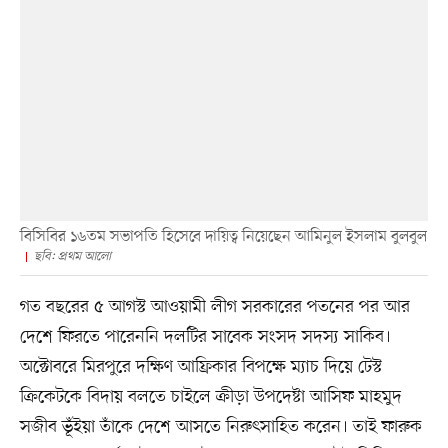
বিসিবির ১৬তম সভাপতি হিসেবে দায়িত্ব নিয়েছেন আমিনুল ইসলাম বুলবুল
ছবি: প্রথম আলো
গত বছরের ৫ আগস্ট আওয়ামী লীগ সরকারের পতনের পর আর
দেশে ফিরতে পারেননি দলটির সাবেক সংসদ সদস্য সাকিব।
অক্টোবরে মিরপুরে দক্ষিণ আফ্রিকার বিপক্ষে ম্যাচ দিয়ে টেস্ট
ক্রিকেটকে বিদায় বলতে চাইলে ক্রীড়া উপদেষ্টা আসিফ মাহমুদ
সজীব ভূঁইয়া তাঁকে দেশে আসতে নিরুৎসাহিত করেন। তাই ফারুক