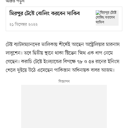
আরও পড়ুন
মিরপুর টেস্টে বোলিং করবেন সাকিব
২১ ডিসেম্বর ২০২২
টেস্ট ব্যাটসম্যানদের তালিকায় শীর্ষেই আছেন অস্ট্রেলিয়ার মারনাস
লাবুশেন। তবে দ্বিতীয় স্থানে থাকা স্টিভেন স্মিথ এক ধাপ নেমে
গেছেন। করাচি টেস্টে ইংল্যান্ডের বিপক্ষে ৭৮ ও ৫৪ রানের ইনিংস
খেলে দুইয়ে উঠে এসেছেন পাকিস্তান অধিনায়ক বাবর আজম।