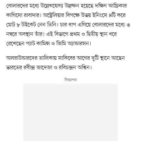
বোলারদের মধ্যে উল্লেখযোগ্য উল্লম্ফন হয়েছে দক্ষিণ আফ্রিকার
কাগিসো রাবাদার। অস্ট্রেলিয়ার বিপক্ষে উভয় ইনিংসে ৪টি করে
মোট ৮ উইকেট নেন তিনি। চার ধাপ এগিয়ে বোলারদের মধ্যে ৩
নম্বরে অবস্থান তাঁর। এই বিভাগে প্রথম ও দ্বিতীয় স্থান ধরে
রেখেছেন প্যাট কামিন্স ও জিমি অ্যান্ডারসন।
অলরাউন্ডারদের তালিকায় সাকিবের আগের দুটি স্থানে আছেন
ভারতের রবীন্দ্র জাদেজা ও রবিচন্দ্রন অশ্বিন।