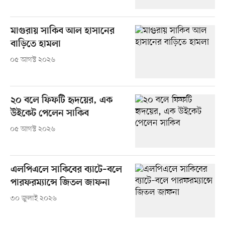
মাগুরায় সাকিব আল হাসানের
বাড়িতে হামলা
০৫ আগস্ট ২০২৬
২০ বলে ফিফটি হৃদয়ের, এক
উইকেট পেলেন সাকিব
০৫ আগস্ট ২০২৬
এলপিএলে সাকিবের ব্যাটে–বলে
পারফরম্যান্সে জিতল জাফনা
৩০ জুলাই ২০২৬