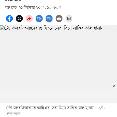
আপডেট: ২১ ডিসেম্বর ২০২২, ১০: ৩০
টেস্ট অলরাউন্ডারদের র‍্যাঙ্কিংয়ে সেরা তিনে সাকিব আল হাসান
ছবি :
প্রথম আলো