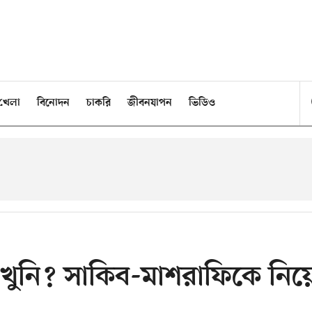
খেলা
বিনোদন
চাকরি
জীবনযাপন
ভিডিও
খুনি? সাকিব-মাশরাফিকে নিয়