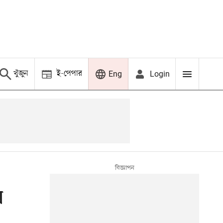
খুঁজুন
ই-পেপার
Login
Eng
ে