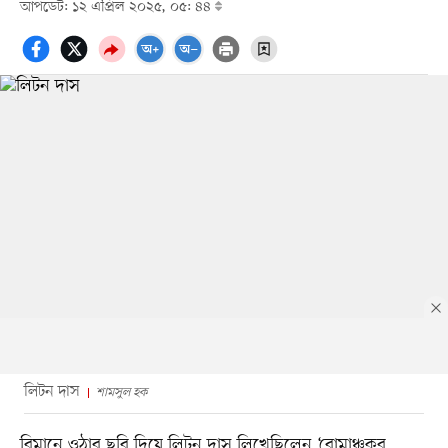
আপডেট: ১২ এপ্রিল ২০২৫, ০৫: ৪৪
লিটন দাস
শামসুল হক
বিমানে ওঠার ছবি দিয়ে লিটন দাস লিখেছিলেন ‘রোমাঞ্চকর