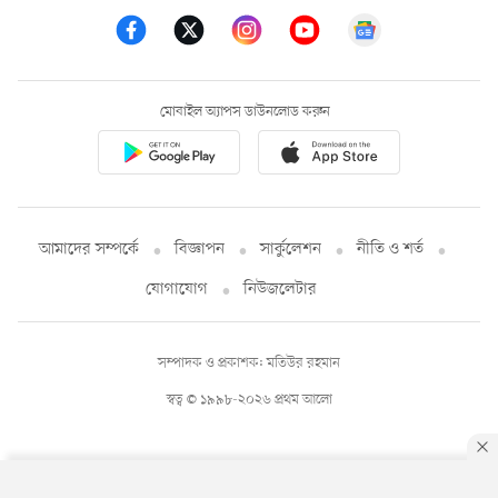
মোবাইল অ্যাপস ডাউনলোড করুন
আমাদের সম্পর্কে
বিজ্ঞাপন
সার্কুলেশন
নীতি ও শর্ত
যোগাযোগ
নিউজলেটার
সম্পাদক ও প্রকাশক: মতিউর রহমান
স্বত্ব © ১৯৯৮-২০২৬ প্রথম আলো