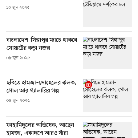
১০ জুন ২০২৫
বাংলাদেশ-সিঙ্গাপুর ম্যাচে থাকবে
সোয়াটের কড়া নজর
০৮ জুন ২০২৫
ছবিতে হামজা–সোহেলের ঝলক,
গোল আর গ্যালারির গল্প
০৪ জুন ২০২৫
ফাহামিদুলের অভিষেক, আছেন
হামজা, একাদশে আরও যাঁরা