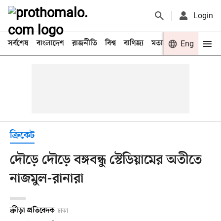
Login
সর্বশেষ
বাংলাদেশ
রাজনীতি
বিশ্ব
বাণিজ্য
মতামত
খেলা
Eng
বিনো
ক্রিকেট
দৌড়ে দৌড়ে বঙ্গবন্ধু স্টেডিয়ামের অতীতে
নাজমুল-রানারা
ক্রীড়া প্রতিবেদক
ঢাকা