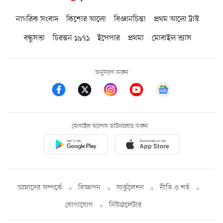
নাগরিক সংবাদ
কিশোর আলো
বিজ্ঞানচিন্তা
প্রথম আলো ট্রাস্ট
বন্ধুসভা
চিরন্তন ১৯৭১
ইপেপার
প্রথমা
মোবাইল ভ্যাস
অনুসরণ করুন
মোবাইল অ্যাপস ডাউনলোড করুন
আমাদের সম্পর্কে
বিজ্ঞাপন
সার্কুলেশন
নীতি ও শর্ত
যোগাযোগ
নিউজলেটার