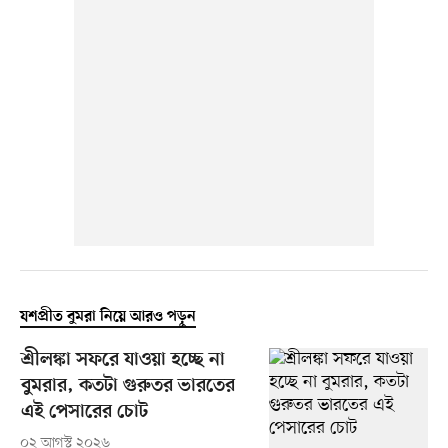
যশপ্রীত বুমরা নিয়ে আরও পড়ুন
শ্রীলঙ্কা সফরে যাওয়া হচ্ছে না
বুমরার, কতটা গুরুতর ভারতের
এই পেসারের চোট
০২ আগস্ট ২০২৬