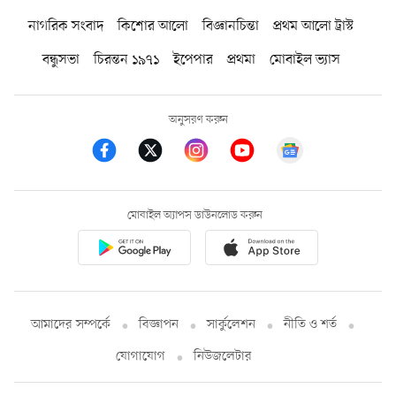
নাগরিক সংবাদ
কিশোর আলো
বিজ্ঞানচিন্তা
প্রথম আলো ট্রাস্ট
বন্ধুসভা
চিরন্তন ১৯৭১
ইপেপার
প্রথমা
মোবাইল ভ্যাস
অনুসরণ করুন
মোবাইল অ্যাপস ডাউনলোড করুন
আমাদের সম্পর্কে
বিজ্ঞাপন
সার্কুলেশন
নীতি ও শর্ত
যোগাযোগ
নিউজলেটার