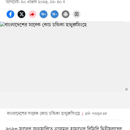
আপডেট: ২০ এপ্রিল ২০২৫, ২২: ৪০
বাংলাদেশের সাবেক কোচ চন্ডিকা হাথুরুসিংহে
ছবি: শামসুল হক
২০২৩ সালের জানুয়ারিতে নাজমুল হাসানের বিসিবি দ্বিতীয়বারের