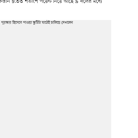
স্তান ৮.৩৩ শতাংশ পয়েন্ট নিয়ে আছে ৯ দলের মধ্যে