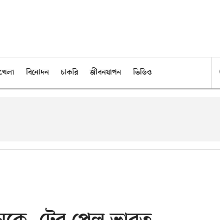
খেলা
বিনোদন
চাকরি
জীবনযাপন
ভিডিও