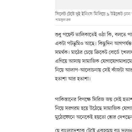
সিলেট টেস্টে দুই ইনিংস মিলিয়ে ৯ উইকেট নেন ত
শামসুল হক
শুধু পয়েন্ট তালিকাতেই ওঠা কি, বলতে 
একটা পটভূমিও আছে। কিছুদিন আগপর্যন্ত
সমর্থক। মাঠের চেয়ে ক্রিকেট বোর্ডে ‘খেল
এগিয়ে আসায় সামাজিক যোগাযোগমাধ্যমে ক
নিয়ে আলাপ-আলোচনায় সেই ঝাঁজটা আর ছি
হতাশা আর হতাশা।
পাকিস্তানের বিপক্ষে সিরিজ জয় সেই হতাশ
নিয়ে সরগরম হয়ে উঠেছে সামাজিক যোগা
মুঠোফোনে অনেকেই হয়তো স্কোর দেখছে
যে বাংলাদেশকে টেস্টে একসময় বড় দলগুল