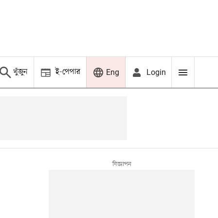
খুঁজুন
ই-পেপার
Login
Eng