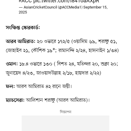
#ACC
pic.twitter.com/I841oaAXpR
— AsianCricketCouncil (@ACCMedia1)
September 15,
2025
সংক্ষিপ্ত স্কোরকার্ড:
২০ ওভারে ১৭২/৫ (ওয়াসিম ৬৯, শরাফু ৫১,
আরব আমিরাত:
জোহাইব ২১, কৌশিক ১৯*; রামানন্দি ২/২৪, হাসনাইন ১/৩৪)
১৮.৪ ওভারে ১৩০ ( বিশত ২৪, যতিন্দর ২০, শুক্লা ২০;
ওমান:
জুনায়েদ ৪/২৩, জাওয়াদউল্লাহ ২/১৮, হায়দার ২/২২)
আরব আমিরাত ৪২ রানে জয়ী।
ফল:
আলিশান শরাফু (আরব আমিরাত)।
ম্যাচসেরা: