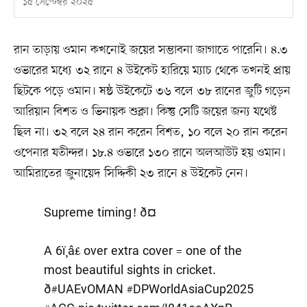
১৫ সেপ্টেম্বর ২০২৫
রান তাড়ায় ওমান কখনোই জয়ের সম্ভাবনা জাগাতে পারেনি। ৪.৩
ওভারের মধ্যে ৩২ রানে ৪ উইকেট হারিয়ে ম্যাচ থেকে তখনই প্রায়
ছিটকে পড়ে ওমান। ষষ্ঠ উইকেটে ৩৬ বলে ৩৮ রানের জুটি গড়েন
আরিয়ান বিশত ও ভিনায়ক শুক্লা। কিন্তু সেটি জয়ের জন্য যথেষ্ট
ছিল না। ৩২ বলে ২৪ রান করেন বিশত, ১০ বলে ২০ রান করেন
ওপেনার যতীন্দর। ১৮.৪ ওভারে ১৩০ রানে অলআউট হয় ওমান।
আমিরাতের জুনায়েদ সিদ্দিকী ২৩ রানে ৪ উইকেট নেন।
Supreme timing! ð¤
A 6ï¸â£ over extra cover = one of the
most beautiful sights in cricket.
ð
#UAEvOMAN
#DPWorldAsiaCup2025