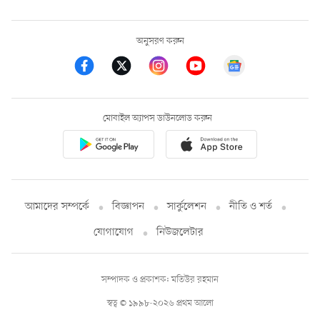
অনুসরণ করুন
মোবাইল অ্যাপস ডাউনলোড করুন
আমাদের সম্পর্কে
বিজ্ঞাপন
সার্কুলেশন
নীতি ও শর্ত
যোগাযোগ
নিউজলেটার
সম্পাদক ও প্রকাশক: মতিউর রহমান
স্বত্ব © ১৯৯৮-২০২৬ প্রথম আলো