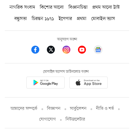
নাগরিক সংবাদ
কিশোর আলো
বিজ্ঞানচিন্তা
প্রথম আলো ট্রাস্ট
বন্ধুসভা
চিরন্তন ১৯৭১
ইপেপার
প্রথমা
মোবাইল ভ্যাস
অনুসরণ করুন
মোবাইল অ্যাপস ডাউনলোড করুন
আমাদের সম্পর্কে
বিজ্ঞাপন
সার্কুলেশন
নীতি ও শর্ত
যোগাযোগ
নিউজলেটার