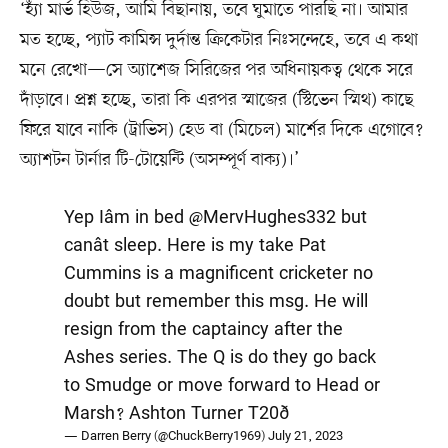
‘হ্যাঁ মার্ভ হিউজ, আমি বিছানায়, তবে ঘুমাতে পারছি না। আমার
মত হচ্ছে, প্যাট কামিন্স দুর্দান্ত ক্রিকেটার নিঃসন্দেহে, তবে এ কথা
মনে রেখো—সে অ্যাশেজ সিরিজের পর অধিনায়কত্ব থেকে সরে
দাঁড়াবে। প্রশ্ন হচ্ছে, তারা কি এরপর স্মাজের (স্টিভেন স্মিথ) কাছে
ফিরে যাবে নাকি (ট্রাভিস) হেড বা (মিচেল) মার্শের দিকে এগোবে?
অ্যাশটন টার্নার টি-টোয়েন্টি (অসম্পূর্ণ বাক্য)।’
Yep Iâm in bed
@MervHughes332
but
canât sleep. Here is my take Pat
Cummins is a magnificent cricketer no
doubt but remember this msg. He will
resign from the captaincy after the
Ashes series. The Q is do they go back
to Smudge or move forward to Head or
Marsh? Ashton Turner T20ð
— Darren Berry (@ChuckBerry1969)
July 21, 2023