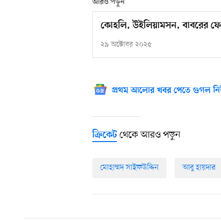
আরও পড়ুন
কোহলি, উইলিয়ামসন, বাবরের ফে
২৯ অক্টোবর ২০২৫
প্রথম আলোর খবর পেতে গুগল নি
থেকে আরও পড়ুন
ক্রিকেট
মোহাম্মদ সাইফউদ্দিন
আবু হায়দার