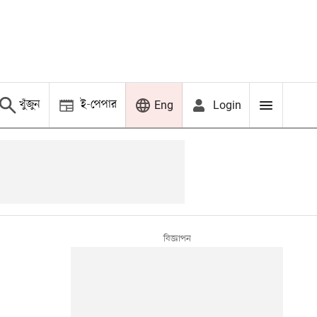
খুঁজুন
ই-পেপার
Login
Eng