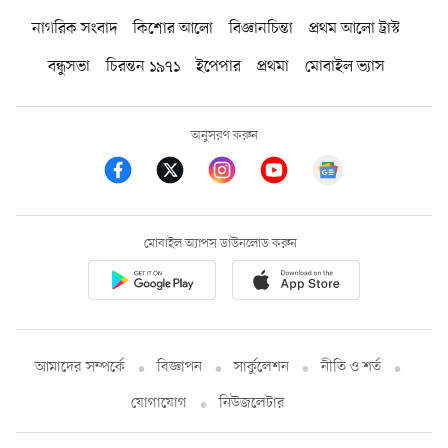
নাগরিক সংবাদ
কিশোর আলো
বিজ্ঞানচিন্তা
প্রথম আলো ট্রাস্ট
বন্ধুসভা
চিরন্তন ১৯৭১
ইপেপার
প্রথমা
মোবাইল ভ্যাস
অনুসরণ করুন
মোবাইল অ্যাপস ডাউনলোড করুন
আমাদের সম্পর্কে
বিজ্ঞাপন
সার্কুলেশন
নীতি ও শর্ত
যোগাযোগ
নিউজলেটার