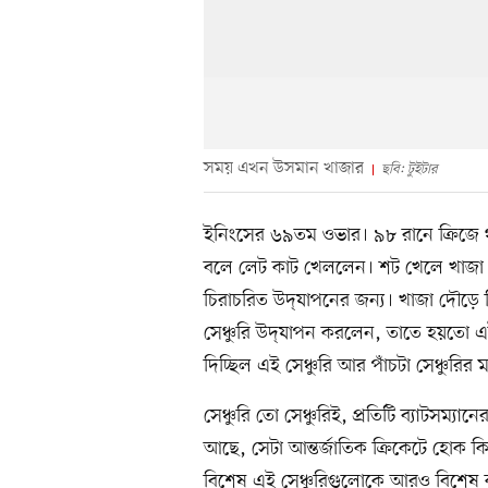
সময় এখন উসমান খাজার
ছবি: টুইটার
ইনিংসের ৬৯তম ওভার। ৯৮ রানে ক্রিজে থ
বলে লেট কাট খেললেন। শট খেলে খাজা 
চিরাচরিত উদ্‌যাপনের জন্য। খাজা দৌড়ে গ
সেঞ্চুরি উদ্‌যাপন করলেন, তাতে হয়তো 
দিচ্ছিল এই সেঞ্চুরি আর পাঁচটা সেঞ্চুরির
সেঞ্চুরি তো সেঞ্চুরিই, প্রতিটি ব্যাটসম্
আছে, সেটা আন্তর্জাতিক ক্রিকেটে হোক কি
বিশেষ এই সেঞ্চুরিগুলোকে আরও বিশেষ ক