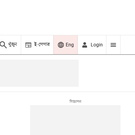
খুঁজুন
ই-পেপার
Login
Eng