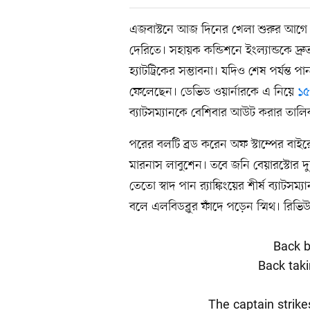
এজবাস্টনে আজ দিনের খেলা শুরুর আগে ব
দেরিতে। সহায়ক কন্ডিশনে ইংল্যান্ডকে দ্রু
হ্যাটট্রিকের সম্ভাবনা। যদিও শেষ পর্যন্ত 
ফেলেছেন। ডেভিড ওয়ার্নারকে এ নিয়ে
১৫
ব্যাটসম্যানকে বেশিবার আউট করার তালি
পরের বলটি ব্রড করেন অফ স্টাম্পের বাইর
মারনাস লাবুশেন। তবে জনি বেয়ারস্টোর দুর্দ
তেতো স্বাদ পান র‍্যাঙ্কিংয়ের শীর্ষ ব্যাটস
বলে এলবিডব্লুর ফাঁদে পড়েন স্মিথ। রিভ
Back b
Back tak
The captain strikes