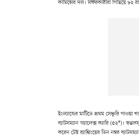
কামিন্সের দল। সফরকারীরা পিছিয়ে ৮২ র
ইংল্যান্ডের মাটিতে প্রথম সেঞ্চুরি পাওয়
ব্যাটসম্যান অ্যালেক্স ক্যারি (৫২*)। স্বভ
করেন টেস্ট র‍্যাঙ্কিংয়ের তিন নম্বর ব্যাটসম্