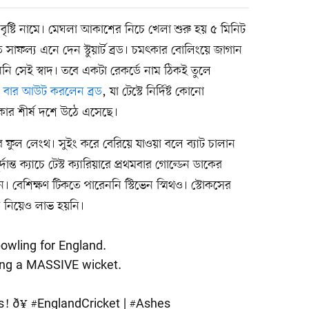
ৃষ্টি নামে। মেঘলা আকাশের নিচে খেলা শুরু হয় ৫ মিনিট
ত সাফল্য এনে দেন স্টুয়ার্ট ব্রড। চমৎকার বোলিংয়ে জাগান
পাননি সেই স্বাদ। তবে একটা রেকর্ডে নাম ঠিকই তুলে
 বার আউট করলেন ব্রড
, যা টেস্টে নির্দিষ্ট কোনো
কার শীর্ষ দশে উঠে এসেছে।
ে ফুল লেংথ। সুইং করে বেরিয়ে যাওয়া বলে ব্যাট চালান
ান্ত ক্যাচে টেস্ট ক্যারিয়ারে প্রথমবার গোল্ডেন ডাকের
ম্যান। বেশিক্ষণ টিকতে পারেননি স্টিভেন স্মিথও। স্টোকসের
িউ নিয়েও লাভ হয়নি।
owling for England.
ing a MASSIVE wicket.
! ð¥
#EnglandCricket
|
#Ashes