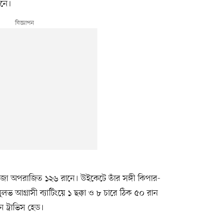
ানে।
া খাজা অপরাজিত ১২৬ রানে। উইকেটে তাঁর সঙ্গী কিপার-
াবসুলভ আগ্রাসী ব্যাটিংয়ে ১ ছক্কা ও ৮ চারে ঠিক ৫০ রান
যান ট্রাভিস হেড।