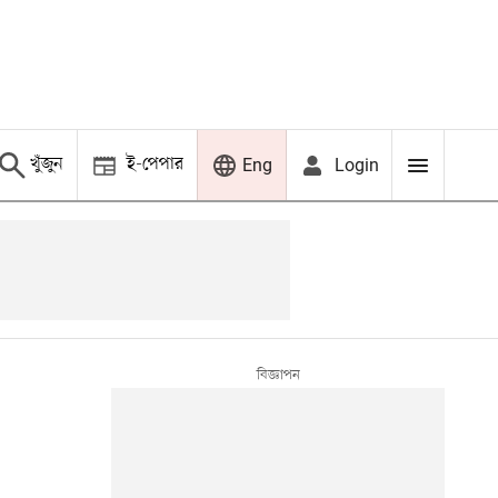
খুঁজুন
ই-পেপার
Login
Eng