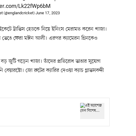
tter.com/Lk22fWp6bM
et (@englandcricket)
June 17, 2023
ইকেটে ট্রাভিস হেডকে নিয়ে ইনিংস মেরামত করেন খাজা।
বসর ভেঙে ফেরা মঈন আলী। এরপর ক্যামেরন গ্রিনকেও
 বড় জুটি গড়েন খাজা। তাঁদের প্রতিরোধ ভাঙার সুযোগ
 বেয়ারস্টো। জো রুটের ক্য়ারির দেওয়া ক্যাচ গ্লাভসবন্দী