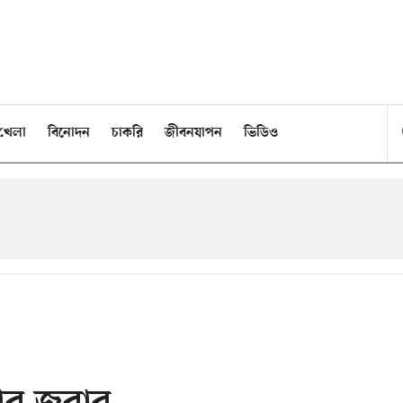
খেলা
বিনোদন
চাকরি
জীবনযাপন
ভিডিও