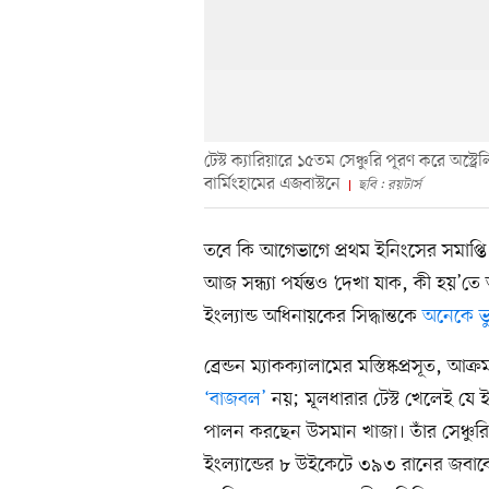
টেস্ট ক্যারিয়ারে ১৫তম সেঞ্চুরি পূরণ করে অস
বার্মিংহামের এজবাস্টনে
ছবি : রয়টার্স
তবে কি আগেভাগে প্রথম ইনিংসের সমাপ্তি ঘো
আজ সন্ধ্যা পর্যন্তও ‘দেখা যাক, কী হয়’তে 
ইংল্যান্ড অধিনায়কের সিদ্ধান্তকে
অনেকে ভ
ব্রেন্ডন ম্যাকক্যালামের মস্তিষ্কপ্রসূত, আক
‘বাজবল’
নয়; মূলধারার টেস্ট খেলেই যে ইংল
পালন করছেন উসমান খাজা। তাঁর সেঞ্চুরিতে
ইংল্যান্ডের ৮ উইকেটে ৩৯৩ রানের জবাবে