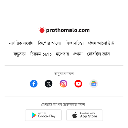
নাগরিক সংবাদ
কিশোর আলো
বিজ্ঞানচিন্তা
প্রথম আলো ট্রাস্ট
বন্ধুসভা
চিরন্তন ১৯৭১
ইপেপার
প্রথমা
মোবাইল ভ্যাস
অনুসরণ করুন
মোবাইল অ্যাপস ডাউনলোড করুন