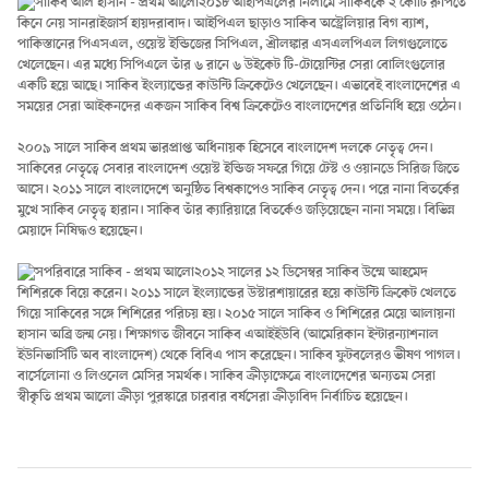
২০১৮ আইপিএলের নিলামে সাকিবকে ২ কোটি রুপিতে
কিনে নেয় সানরাইজার্স হায়দরাবাদ। আইপিএল ছাড়াও সাকিব অস্ট্রেলিয়ার বিগ ব্যাশ,
পাকিস্তানের পিএসএল, ওয়েস্ট ইন্ডিজের সিপিএল, শ্রীলঙ্কার এসএলপিএল লিগগুলোতে
খেলেছেন। এর মধ্যে সিপিএলে তাঁর ৬ রানে ৬ উইকেট টি-টোয়েন্টির সেরা বোলিংগুলোর
একটি হয়ে আছে। সাকিব ইংল্যান্ডের কাউন্টি ক্রিকেটেও খেলেছেন। এভাবেই বাংলাদেশের এ
সময়ের সেরা আইকনদের একজন সাকিব বিশ্ব ক্রিকেটেও বাংলাদেশের প্রতিনিধি হয়ে ওঠেন।
২০০৯ সালে সাকিব প্রথম ভারপ্রাপ্ত অধিনায়ক হিসেবে বাংলাদেশ দলকে নেতৃত্ব দেন।
সাকিবের নেতৃত্বে সেবার বাংলাদেশ ওয়েস্ট ইন্ডিজ সফরে গিয়ে টেস্ট ও ওয়ানডে সিরিজ জিতে
আসে। ২০১১ সালে বাংলাদেশে অনুষ্ঠিত বিশ্বকাপেও সাকিব নেতৃত্ব দেন। পরে নানা বিতর্কের
মুখে সাকিব নেতৃত্ব হারান। সাকিব তাঁর ক্যারিয়ারে বিতর্কেও জড়িয়েছেন নানা সময়ে। বিভিন্ন
মেয়াদে নিষিদ্ধও হয়েছেন।
২০১২ সালের ১২ ডিসেম্বর সাকিব উম্মে আহমেদ
শিশিরকে বিয়ে করেন। ২০১১ সালে ইংল্যান্ডের উস্টারশায়ারের হয়ে কাউন্টি ক্রিকেট খেলতে
গিয়ে সাকিবের সঙ্গে শিশিরের পরিচয় হয়। ২০১৫ সালে সাকিব ও শিশিরের মেয়ে আলায়না
হাসান অব্রি জন্ম নেয়। শিক্ষাগত জীবনে সাকিব এআইইউবি (আমেরিকান ইন্টারন্যাশনাল
ইউনিভার্সিটি অব বাংলাদেশ) থেকে বিবিএ পাস করেছেন। সাকিব ফুটবলেরও ভীষণ পাগল।
বার্সেলোনা ও লিওনেল মেসির সমর্থক। সাকিব ক্রীড়াক্ষেত্রে বাংলাদেশের অন্যতম সেরা
স্বীকৃতি প্রথম আলো ক্রীড়া পুরস্কারে চারবার বর্ষসেরা ক্রীড়াবিদ নির্বাচিত হয়েছেন।