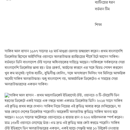
ব্যাটিংয়ের ধরন
বর্তমান টিম
শিক্ষা
সাকিব আল হাসান
১৯৮৭ সালের ২৪ মার্চ মাগুরা জেলায় জন্মগ্রহণ করেন। প্রথম বাংলাদেশি
ক্রিকেটার হিসেবে আইসিসির ওয়ানডে অলরাউন্ডার র‍্যাঙ্কিংয়ের শীর্ষে উঠে আসেন সাকিব।
বর্তমানে তিনি বাংলাদেশ টেস্ট দলের অধিনায়কের দায়িত্বে আছেন। সাকিবকে সর্বকালের সেরা
বাংলাদেশি ক্রিকেটার ভাবা হয়। তাঁর রেকর্ড, অর্জনের কারণে এর সঙ্গে দ্বিমত পোষণ করবেন
খুব কম মানুষই। দুর্দান্ত ব্যাটিং, বুদ্ধিদীপ্ত বোলিং, সঙ্গে অসাধারণ ফিল্ডিং সব মিলিয়ে আক্ষরিক
অর্থেই সাকিব অলরাউন্ডার। শুধু বাংলাদেশ নয়, আন্তর্জাতিক ক্রিকেটেও এ সময়ের সেরা
অলরাউন্ডারদের একজন সাকিব।
ক্রিকেট ইতিহাসেই টেস্ট, ওয়ানডে ও টি-টোয়েন্টি তিন
ধরনের ক্রিকেটে একই সময়ে এক নম্বরে থাকা একমাত্র ক্রিকেটার তিনি। ২০১৫ সালে সাকিব
এই কৃতিত্ব প্রথম করে দেখান। সাকিব নিজে নিজের এই কৃতিত্ব আবার করে দেখিয়েছেন, যা
আর কোনো দেশের ক্রিকেটার পারেননি। আরেকটি অলরাউন্ড কৃতিত্বে সাকিব অনন্য হয়ে
আছেন। ২০১৭ সালের অক্টোবরে ওয়ানডেতে ৫ হাজার রান ও ২০০ মাইলফলক স্পর্শ করেন।
মাত্র ১৭৮টি ওয়ানডে লেগেছে তাঁর। এত দ্রুত এই কৃতিত্ব আর কেউ করতে পারেনি। সাকিব
টেস্ট ইতিহাসে তিন অলরাউন্ডারের একজন, একই ম্যাচে সেঞ্চুরি আর ১০ উইকেট নেওয়ার