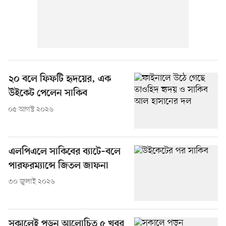
২০ বলে ফিফটি হৃদয়ের, এক
উইকেট পেলেন সাকিব
০৫ আগস্ট ২০২৬
এলপিএলে সাকিবের ব্যাটে–বলে
পারফরম্যান্সে জিতল জাফনা
৩০ জুলাই ২০২৬
সকালেই পড়ুন আলোচিত ৫ খবর