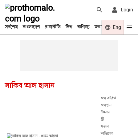
Login
সর্বশেষ
বাংলাদেশ
রাজনীতি
বিশ্ব
বাণিজ্য
মতামত
খেলা
Eng
বিনো
সাকিব আল হাসান
জন্ম তারিখ
জন্মস্থান
উচ্চতা
স্ত্রী
সন্তান
অভিষেক