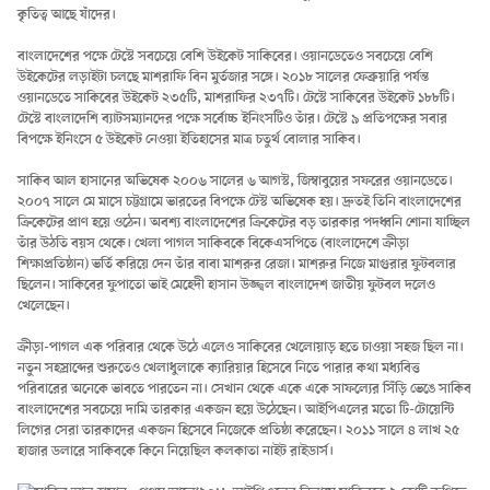
কৃতিত্ব আছে যাঁদের।
বাংলাদেশের পক্ষে টেস্টে সবচেয়ে বেশি উইকেট সাকিবের। ওয়ানডেতেও সবচেয়ে বেশি
উইকেটের লড়াইটা চলছে মাশরাফি বিন মুর্তজার সঙ্গে। ২০১৮ সালের ফেব্রুয়ারি পর্যন্ত
ওয়ানডেতে সাকিবের উইকেট ২৩৫টি, মাশরাফির ২৩৭টি। টেস্টে সাকিবের উইকেট ১৮৮টি।
টেস্টে বাংলাদেশি ব্যাটসম্যানদের পক্ষে সর্বোচ্চ ইনিংসটিও তাঁর। টেস্টে ৯ প্রতিপক্ষের সবার
বিপক্ষে ইনিংসে ৫ উইকেট নেওয়া ইতিহাসের মাত্র চতুর্থ বোলার সাকিব।
সাকিব আল হাসানের অভিষেক ২০০৬ সালের ৬ আগস্ট, জিম্বাবুয়ের সফরের ওয়ানডেতে।
২০০৭ সালে মে মাসে চট্টগ্রামে ভারতের বিপক্ষে টেস্ট অভিষেক হয়। দ্রুতই তিনি বাংলাদেশের
ক্রিকেটের প্রাণ হয়ে ওঠেন। অবশ্য বাংলাদেশের ক্রিকেটের বড় তারকার পদধ্বনি শোনা যাচ্ছিল
তাঁর উঠতি বয়স থেকে। খেলা পাগল সাকিবকে বিকেএসপিতে (বাংলাদেশে ক্রীড়া
শিক্ষাপ্রতিষ্ঠান) ভর্তি করিয়ে দেন তাঁর বাবা মাশরুর রেজা। মাশরুর নিজে মাগুরার ফুটবলার
ছিলেন। সাকিবের ফুপাতো ভাই মেহেদী হাসান উজ্জ্বল বাংলাদেশ জাতীয় ফুটবল দলেও
খেলেছেন।
ক্রীড়া-পাগল এক পরিবার থেকে উঠে এলেও সাকিবের খেলোয়াড় হতে চাওয়া সহজ ছিল না।
নতুন সহস্রাব্দের শুরুতেও খেলাধুলাকে ক্যারিয়ার হিসেবে নিতে পারার কথা মধ্যবিত্ত
পরিবারের অনেকে ভাবতে পারতেন না। সেখান থেকে একে একে সাফল্যের সিঁড়ি ভেঙে সাকিব
বাংলাদেশের সবচেয়ে দামি তারকার একজন হয়ে উঠেছেন। আইপিএলের মতো টি-টোয়েন্টি
লিগের সেরা তারকাদের একজন হিসেবে নিজেকে প্রতিষ্ঠা করেছেন। ২০১১ সালে ৪ লাখ ২৫
হাজার ডলারে সাকিবকে কিনে নিয়েছিল কলকাতা নাইট রাইডার্স।