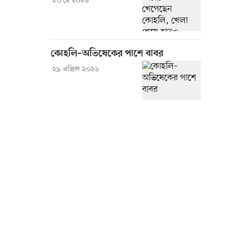
২৩ মে ২০২৬
কোহলি–অভিষেকের পাশে বাবর
২৯ এপ্রিল ২০২৬