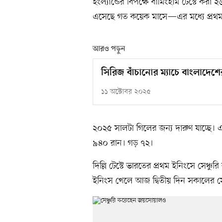
ইংল্যান্ডের বিপক্ষে বার্মিংহাম টেস্টে কর
এসেছে গত কয়েক মাসে—এর মধ্যে প্রথম ত
আরও পড়ুন
সিরিজ বাঁচানোর ম্যাচে বাংলাদেশে
১১ অক্টোবর ২০২৫
২০২৫ সালটা গিলের জন্য দারুণ যাচ্ছে। 
৯৪০ রান। গড় ৭২।
দিল্লি টেস্টে ভারতের প্রথম ইনিংসে সেঞ্
ইনিংস খেলে আজ দ্বিতীয় দিন সকালের