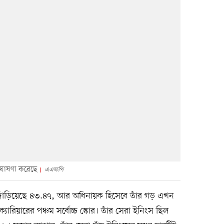
 ঘোষণা করেছে
এএফপি
 দাঁড়িয়েছে ৪৩.৪৭, আর অধিনায়ক হিসেবে তাঁর গড় এখন
ারিয়ারের পঞ্চম সর্বোচ্চ স্কোর। তাঁর সেরা ইনিংস ছিল