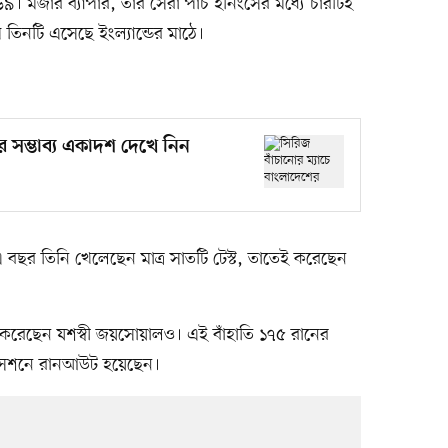
া ২৬৯। মজার ব্যাপার, তাঁর সেরা পাঁচ ইনিংসের মধ্যে চারটিই
িনটি এসেছে ইংল্যান্ডের মাঠে।
র সম্ভাব্য একাদশ দেখে নিন
এ বছর তিনি খেলেছেন মাত্র সাতটি টেস্ট, তাতেই করেছেন
চুরি করেছেন যশস্বী জয়সোয়ালও। এই বাঁহাতি ১৭৫ রানের
 সেশনে রানআউট হয়েছেন।