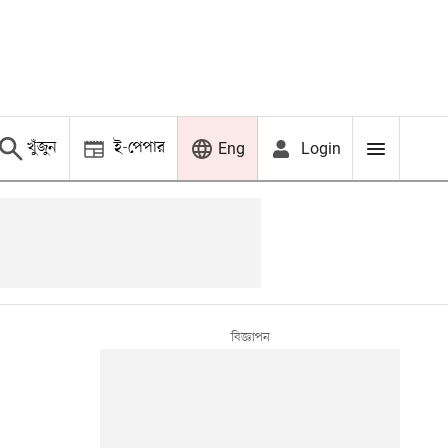
খুঁজুন
ই-পেপার
Login
Eng