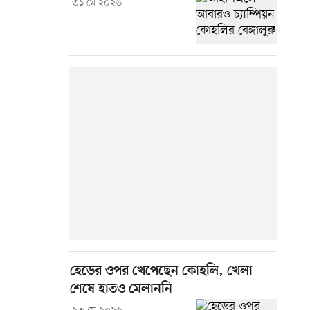
৩১ মে ২০২৬
হেডের ওপর খেপেছেন কোহলি, খেলা
শেষে হাতও মেলাননি