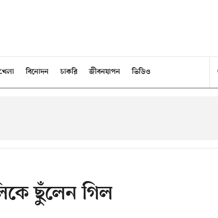
খেলা
বিনোদন
চাকরি
জীবনযাপন
ভিডিও
লিকে ছুঁলেন গিল