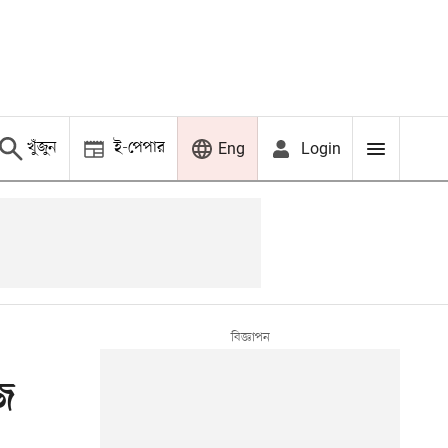
খুঁজুন
ই-পেপার
Login
Eng
জ