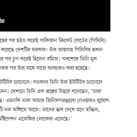
য়ের পর হঠাৎ করেই পাকিস্তান ক্রিকেট বোর্ডের (পিসিবি)
 করেছে দেশটির সরকার। তাঁর জায়গায় পিসিবির প্রধান
য়ার পর চুপ করেই ছিলেন রমিজ। অবশেষে তিনি মুখ
ার পর তাঁর সঙ্গে বাজে ব্যবহারও করা হয়েছে।
িউব চ্যানেলে। গতকাল তিনি তাঁর ইউটিউব চ্যানেলে
র দেন। সেখানে তিনি এক প্রশ্নের উত্তরে বলেছেন, ‘তারা
েছে। এমনকি তারা আমার জিনিসপত্রগুলো নেওয়ারও সুযোগ
ি দল অফিসে আসে। তাদের ভাব দেখে মনে হচ্ছিল,
স্টিগেশন এজেন্সির লোকেরা এসেছে।’