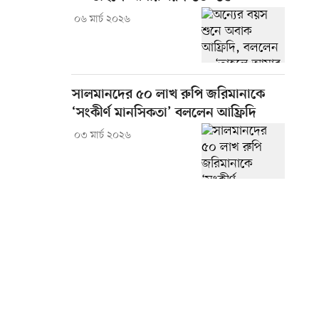
০৬ মার্চ ২০২৬
সালমানদের ৫০ লাখ রুপি জরিমানাকে
‘সংকীর্ণ মানসিকতা’ বললেন আফ্রিদি
০৩ মার্চ ২০২৬