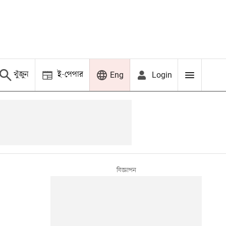
খুঁজুন
ই-পেপার
Login
Eng