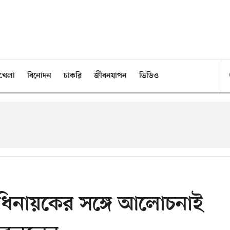
খেলা
বিনোদন
চাকরি
জীবনযাপন
ভিডিও
িনায়কের সঙ্গে আলোচনাই