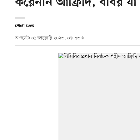
করেননি আফ্রিদি, বাবর য
খেলা ডেস্ক
আপডেট: ০১ জানুয়ারি ২০২৩, ০৭: ৫৩