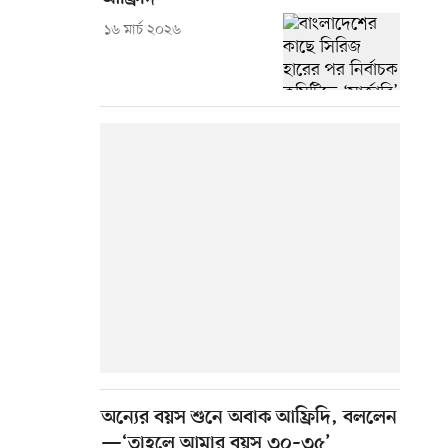
১৬ মার্চ ২০২৬
অন্যের বয়স শুনে অবাক আফ্রিদি, বললেন
—‘তাহলে আমার বয়স ৩০–৩৫’