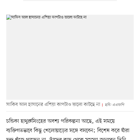
সাকিব আল হাসানের এশিয়া কাপটাও ভালো কাটছে না
ছবি: এএফপি
চন্ডিকা হাথুরুসিংহের অবশ্য পরিকল্পনা আছে, এই সময়ে
ব্যক্তিগতভাবে কিছু খেলোয়াড়ের সঙ্গে বসবেন; বিশেষ করে যাঁরা
ছন্দ খুঁজে পাচ্ছেন না, তাঁদের কাছ থেকে সমস্যা জানবেন তিনি,