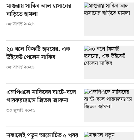
মাগুরায় সাকিব আল হাসানের
বাড়িতে হামলা
০৫ আগস্ট ২০২৬
২০ বলে ফিফটি হৃদয়ের, এক
উইকেট পেলেন সাকিব
০৫ আগস্ট ২০২৬
এলপিএলে সাকিবের ব্যাটে–বলে
পারফরম্যান্সে জিতল জাফনা
৩০ জুলাই ২০২৬
সকালেই পড়ুন আলোচিত ৫ খবর