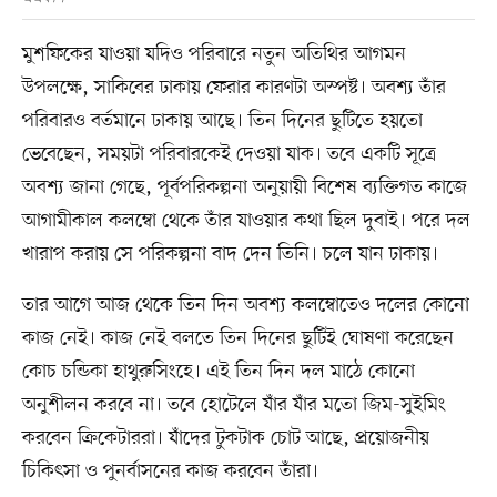
মুশফিকের যাওয়া যদিও পরিবারে নতুন অতিথির আগমন
উপলক্ষে, সাকিবের ঢাকায় ফেরার কারণটা অস্পষ্ট। অবশ্য তাঁর
পরিবারও বর্তমানে ঢাকায় আছে। তিন দিনের ছুটিতে হয়তো
ভেবেছেন, সময়টা পরিবারকেই দেওয়া যাক। তবে একটি সূত্রে
অবশ্য জানা গেছে, পূর্বপরিকল্পনা অনুয়ায়ী বিশেষ ব্যক্তিগত কাজে
আগামীকাল কলম্বো থেকে তাঁর যাওয়ার কথা ছিল দুবাই। পরে দল
খারাপ করায় সে পরিকল্পনা বাদ দেন তিনি। চলে যান ঢাকায়।
তার আগে আজ থেকে তিন দিন অবশ্য কলম্বোতেও দলের কোনো
কাজ নেই। কাজ নেই বলতে তিন দিনের ছুটিই ঘোষণা করেছেন
কোচ চন্ডিকা হাথুরুসিংহে। এই তিন দিন দল মাঠে কোনো
অনুশীলন করবে না। তবে হোটেলে যাঁর যাঁর মতো জিম-সুইমিং
করবেন ক্রিকেটাররা। যাঁদের টুকটাক চোট আছে, প্রয়োজনীয়
চিকিৎসা ও পুনর্বাসনের কাজ করবেন তাঁরা।